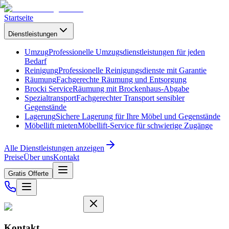
Startseite
Dienstleistungen
Umzug
Professionelle Umzugsdienstleistungen für jeden
Bedarf
Reinigung
Professionelle Reinigungsdienste mit Garantie
Räumung
Fachgerechte Räumung und Entsorgung
Brocki Service
Räumung mit Brockenhaus-Abgabe
Spezialtransport
Fachgerechter Transport sensibler
Gegenstände
Lagerung
Sichere Lagerung für Ihre Möbel und Gegenstände
Möbellift mieten
Möbellift-Service für schwierige Zugänge
Alle Dienstleistungen anzeigen
Preise
Über uns
Kontakt
Gratis Offerte
Kontakt