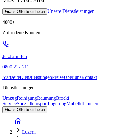
Mo-Sa: 07:00 - 20:00
Unsere Dienstleistungen
Gratis Offerte einholen
4000
+
Zufriedene Kunden
Jetzt anrufen
0800 212 211
Startseite
Dienstleistungen
Preise
Über uns
Kontakt
Dienstleistungen
Umzug
Reinigung
Räumung
Brocki
Service
Spezialtransport
Lagerung
Möbellift mieten
Gratis Offerte einholen
Luzern