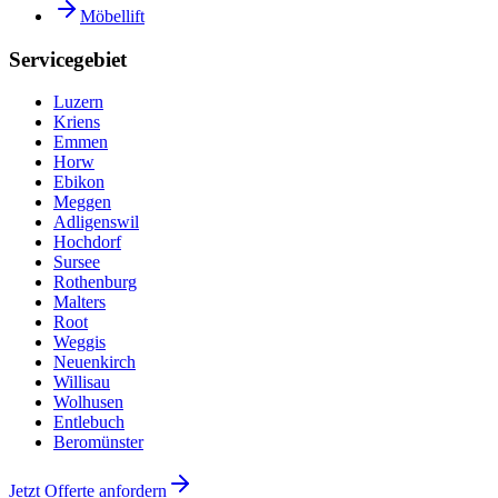
Möbellift
Servicegebiet
Luzern
Kriens
Emmen
Horw
Ebikon
Meggen
Adligenswil
Hochdorf
Sursee
Rothenburg
Malters
Root
Weggis
Neuenkirch
Willisau
Wolhusen
Entlebuch
Beromünster
Jetzt Offerte anfordern