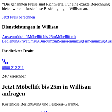
*Die genannten Preise sind Richtwerte. Für eine exakte Berechnung
bieten wir eine kostenlose Besichtigung in
Willisau
an.
Jetzt Preis berechnen
Dienstleistungen in
Willisau
Aussenmöbellift
Möbellift bis 25m
Möbellift mit
Bedienung
Privatumzug
Büroumzug
Seniorenumzug
Firmenumzug
Aus
Ihr direkter Draht
0800 212 211
24/7 erreichbar
Jetzt Möbellift bis 25m in Willisau
anfragen
Kostenlose Besichtigung und Festpreis-Garantie.