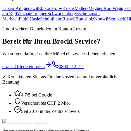
Luzern
Adligenswil
Ebikon
Horw
Kriens
Malters
Meggen
Root
Weggis
E
am Rigi
Vitznau
Greppen
Schwarzenberg
Escholzmatt-
Marbach
Flühli
Hasle
Schüpfheim
Ruswil
Buttisholz
Nottwil
Sempach
Hil
Und
4
weitere Gemeinden im Kanton Luzern
Bereit für Ihren Brocki Service?
Wir sorgen dafür, dass Ihre Möbel ein zweites Leben erhalten
Gratis Offerte einholen
0800 212 211
✓ Kontaktieren Sie uns für eine kostenlose und unverbindliche
Beratung
4.7
/5 bei Google
Versichert bis CHF 2 Mio.
Seit 2010 in der Zentralschweiz