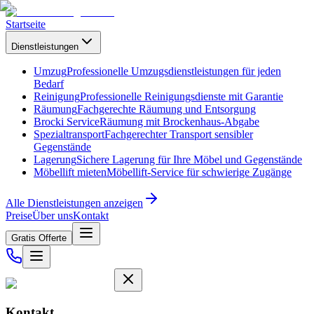
Startseite
Dienstleistungen
Umzug
Professionelle Umzugsdienstleistungen für jeden
Bedarf
Reinigung
Professionelle Reinigungsdienste mit Garantie
Räumung
Fachgerechte Räumung und Entsorgung
Brocki Service
Räumung mit Brockenhaus-Abgabe
Spezialtransport
Fachgerechter Transport sensibler
Gegenstände
Lagerung
Sichere Lagerung für Ihre Möbel und Gegenstände
Möbellift mieten
Möbellift-Service für schwierige Zugänge
Alle Dienstleistungen anzeigen
Preise
Über uns
Kontakt
Gratis Offerte
Kontakt