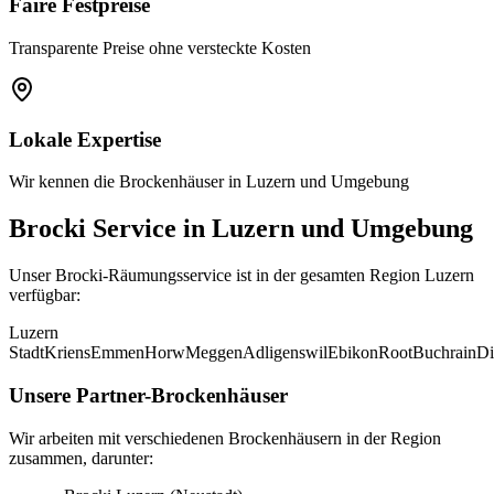
Faire Festpreise
Transparente Preise ohne versteckte Kosten
Lokale Expertise
Wir kennen die Brockenhäuser in Luzern und Umgebung
Brocki Service in Luzern und Umgebung
Unser Brocki-Räumungsservice ist in der gesamten Region Luzern
verfügbar:
Luzern
Stadt
Kriens
Emmen
Horw
Meggen
Adligenswil
Ebikon
Root
Buchrain
Di
Unsere Partner-Brockenhäuser
Wir arbeiten mit verschiedenen Brockenhäusern in der Region
zusammen, darunter: