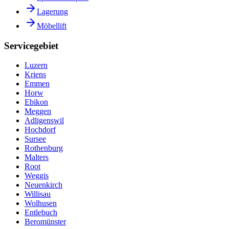
Lagerung
Möbellift
Servicegebiet
Luzern
Kriens
Emmen
Horw
Ebikon
Meggen
Adligenswil
Hochdorf
Sursee
Rothenburg
Malters
Root
Weggis
Neuenkirch
Willisau
Wolhusen
Entlebuch
Beromünster