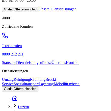
Mo-Sa: 07:00 - 20:00
Unsere Dienstleistungen
Gratis Offerte einholen
4000
+
Zufriedene Kunden
Jetzt anrufen
0800 212 211
Startseite
Dienstleistungen
Preise
Über uns
Kontakt
Dienstleistungen
Umzug
Reinigung
Räumung
Brocki
Service
Spezialtransport
Lagerung
Möbellift mieten
Gratis Offerte einholen
Luzern