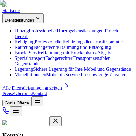
Startseite
Dienstleistungen
Umzug
Professionelle Umzugsdienstleistungen für jeden
Bedarf
Reinigung
Professionelle Reinigungsdienste mit Garantie
Räumung
Fachgerechte Räumung und Entsorgung
Brocki Service
Räumung mit Brockenhaus-Abgabe
Spezialtransport
Fachgerechter Transport sensibler
Gegenstände
Lagerung
Sichere Lagerung für Ihre Möbel und Gegenstände
Möbellift mieten
Möbellift-Service für schwierige Zugänge
Alle Dienstleistungen anzeigen
Preise
Über uns
Kontakt
Gratis Offerte
Kontakt