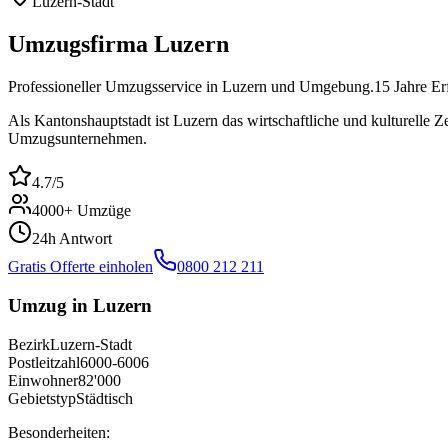
Luzern-Stadt
Umzugsfirma
Luzern
Professioneller Umzugsservice in
Luzern
und Umgebung.
15
Jahre Erf
Als Kantonshauptstadt ist Luzern das wirtschaftliche und kulturelle 
Umzugsunternehmen.
4.7
/5
4000
+ Umzüge
24h Antwort
Gratis Offerte einholen
0800 212 211
Umzug in
Luzern
Bezirk
Luzern-Stadt
Postleitzahl
6000-6006
Einwohner
82'000
Gebietstyp
Städtisch
Besonderheiten: