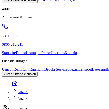
Unsere Dienstleistungen
Gratis Offerte einholen
4000
+
Zufriedene Kunden
Jetzt anrufen
0800 212 211
Startseite
Dienstleistungen
Preise
Über uns
Kontakt
Dienstleistungen
Umzug
Reinigung
Räumung
Brocki Service
Spezialtransport
Lagerung
M
Gratis Offerte einholen
Luzern
Luzern