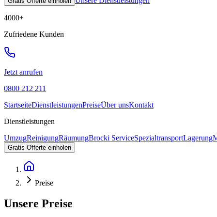
Unsere Dienstleistungen
Gratis Offerte einholen
4000
+
Zufriedene Kunden
Jetzt anrufen
0800 212 211
Startseite
Dienstleistungen
Preise
Über uns
Kontakt
Dienstleistungen
Umzug
Reinigung
Räumung
Brocki Service
Spezialtransport
Lagerung
M
Gratis Offerte einholen
Preise
Unsere Preise