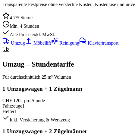
Transparente Festpreise ohne versteckte Kosten.
Kostenlose und unver
4.7
/5 Sterne
Min.
4 Stunden
Alle Preise exkl. MwSt.
Umzug
Möbellift
Reinigung
Klaviertransport
Umzug – Stundentarife
Für durchschnittlich 25 m³ Volumen
1 Umzugswagen + 1 Zügelmann
CHF
120
.–
pro Stunde
Fahrzeuge
1
Helfer
1
Inkl. Versicherung & Werkzeug
1 Umzugswagen + 2 Zügelmänner