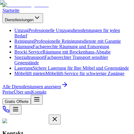
Startseite
Dienstleistungen
Umzug
Professionelle Umzugsdienstleistungen für jeden
Bedarf
Reinigung
Professionelle Reinigungsdienste mit Garantie
Räumung
Fachgerechte Räumung und Entsorgung
Brocki Service
Räumung mit Brockenhaus-Abgabe
Spezialtransport
Fachgerechter Transport sensibler
Gegenstände
Lagerung
Sichere Lagerung für Ihre Möbel und Gegenstände
Möbellift mieten
Möbellift-Service für schwierige Zugänge
Alle Dienstleistungen anzeigen
Preise
Über uns
Kontakt
Gratis Offerte
Kontakt