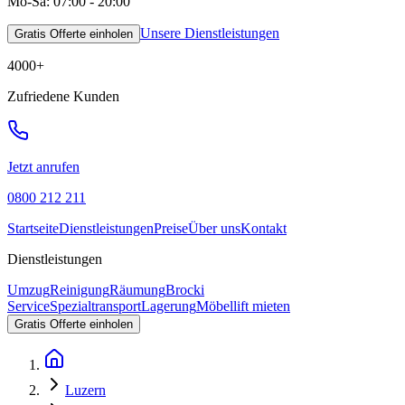
Mo-Sa: 07:00 - 20:00
Unsere Dienstleistungen
Gratis Offerte einholen
4000
+
Zufriedene Kunden
Jetzt anrufen
0800 212 211
Startseite
Dienstleistungen
Preise
Über uns
Kontakt
Dienstleistungen
Umzug
Reinigung
Räumung
Brocki
Service
Spezialtransport
Lagerung
Möbellift mieten
Gratis Offerte einholen
Luzern