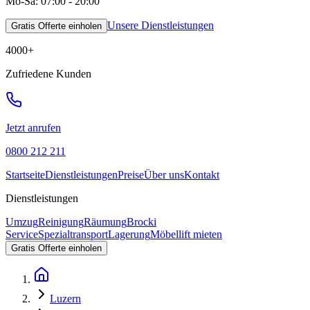
Mo-Sa: 07:00 - 20:00
Unsere Dienstleistungen
Gratis Offerte einholen
4000
+
Zufriedene Kunden
Jetzt anrufen
0800 212 211
Startseite
Dienstleistungen
Preise
Über uns
Kontakt
Dienstleistungen
Umzug
Reinigung
Räumung
Brocki
Service
Spezialtransport
Lagerung
Möbellift mieten
Gratis Offerte einholen
Luzern