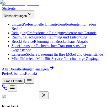
Startseite
Dienstleistungen
Umzug
Professionelle Umzugsdienstleistungen für jeden
Bedarf
Reinigung
Professionelle Reinigungsdienste mit Garantie
Räumung
Fachgerechte Räumung und Entsorgung
Brocki Service
Räumung mit Brockenhaus-Abgabe
Spezialtransport
Fachgerechter Transport sensibler
Gegenstände
Lagerung
Sichere Lagerung für Ihre Möbel und Gegenstände
Möbellift mieten
Möbellift-Service für schwierige Zugänge
Alle Dienstleistungen anzeigen
Preise
Über uns
Kontakt
Gratis Offerte
Kontakt