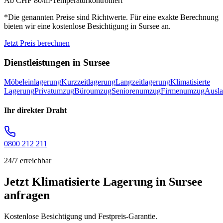
Ab CHF 80/m³
Temperaturkontrolliert
*Die genannten Preise sind Richtwerte. Für eine exakte Berechnung
bieten wir eine kostenlose Besichtigung in
Sursee
an.
Jetzt Preis berechnen
Dienstleistungen in
Sursee
Möbeleinlagerung
Kurzzeitlagerung
Langzeitlagerung
Klimatisierte
Lagerung
Privatumzug
Büroumzug
Seniorenumzug
Firmenumzug
Ausl
Ihr direkter Draht
0800 212 211
24/7 erreichbar
Jetzt Klimatisierte Lagerung in Sursee
anfragen
Kostenlose Besichtigung und Festpreis-Garantie.