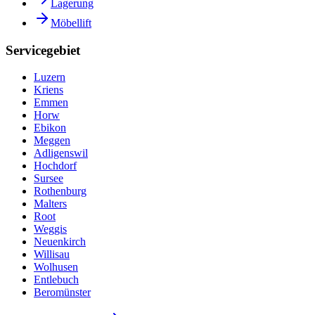
Lagerung
Möbellift
Servicegebiet
Luzern
Kriens
Emmen
Horw
Ebikon
Meggen
Adligenswil
Hochdorf
Sursee
Rothenburg
Malters
Root
Weggis
Neuenkirch
Willisau
Wolhusen
Entlebuch
Beromünster