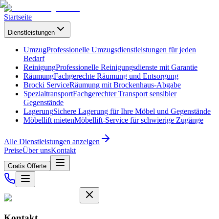
Startseite
Dienstleistungen
Umzug
Professionelle Umzugsdienstleistungen für jeden
Bedarf
Reinigung
Professionelle Reinigungsdienste mit Garantie
Räumung
Fachgerechte Räumung und Entsorgung
Brocki Service
Räumung mit Brockenhaus-Abgabe
Spezialtransport
Fachgerechter Transport sensibler
Gegenstände
Lagerung
Sichere Lagerung für Ihre Möbel und Gegenstände
Möbellift mieten
Möbellift-Service für schwierige Zugänge
Alle Dienstleistungen anzeigen
Preise
Über uns
Kontakt
Gratis Offerte
Kontakt