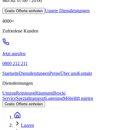
Mo-Sa: 07:00 - 20:00
Unsere Dienstleistungen
Gratis Offerte einholen
4000
+
Zufriedene Kunden
Jetzt anrufen
0800 212 211
Startseite
Dienstleistungen
Preise
Über uns
Kontakt
Dienstleistungen
Umzug
Reinigung
Räumung
Brocki
Service
Spezialtransport
Lagerung
Möbellift mieten
Gratis Offerte einholen
Luzern