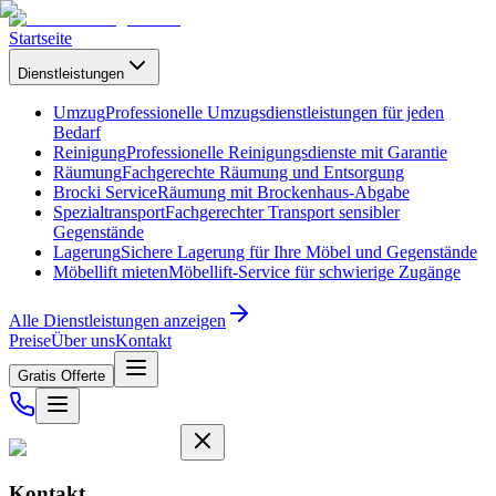
Startseite
Dienstleistungen
Umzug
Professionelle Umzugsdienstleistungen für jeden
Bedarf
Reinigung
Professionelle Reinigungsdienste mit Garantie
Räumung
Fachgerechte Räumung und Entsorgung
Brocki Service
Räumung mit Brockenhaus-Abgabe
Spezialtransport
Fachgerechter Transport sensibler
Gegenstände
Lagerung
Sichere Lagerung für Ihre Möbel und Gegenstände
Möbellift mieten
Möbellift-Service für schwierige Zugänge
Alle Dienstleistungen anzeigen
Preise
Über uns
Kontakt
Gratis Offerte
Kontakt