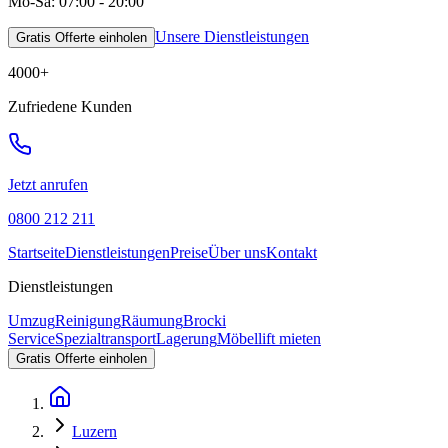
Mo-Sa: 07:00 - 20:00
Unsere Dienstleistungen
Gratis Offerte einholen
4000
+
Zufriedene Kunden
Jetzt anrufen
0800 212 211
Startseite
Dienstleistungen
Preise
Über uns
Kontakt
Dienstleistungen
Umzug
Reinigung
Räumung
Brocki
Service
Spezialtransport
Lagerung
Möbellift mieten
Gratis Offerte einholen
Luzern