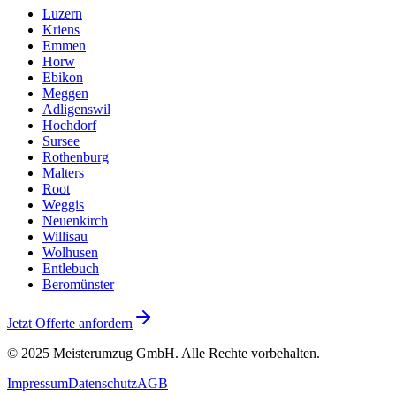
Luzern
Kriens
Emmen
Horw
Ebikon
Meggen
Adligenswil
Hochdorf
Sursee
Rothenburg
Malters
Root
Weggis
Neuenkirch
Willisau
Wolhusen
Entlebuch
Beromünster
Jetzt Offerte anfordern
© 2025
Meisterumzug GmbH
. Alle Rechte vorbehalten.
Impressum
Datenschutz
AGB