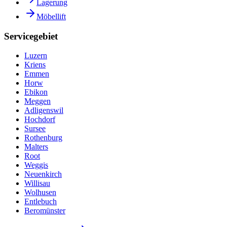
Lagerung
Möbellift
Servicegebiet
Luzern
Kriens
Emmen
Horw
Ebikon
Meggen
Adligenswil
Hochdorf
Sursee
Rothenburg
Malters
Root
Weggis
Neuenkirch
Willisau
Wolhusen
Entlebuch
Beromünster