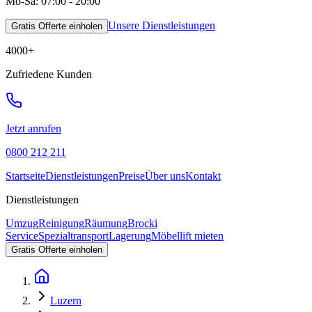
Mo-Sa: 07:00 - 20:00
Unsere Dienstleistungen
Gratis Offerte einholen
4000
+
Zufriedene Kunden
Jetzt anrufen
0800 212 211
Startseite
Dienstleistungen
Preise
Über uns
Kontakt
Dienstleistungen
Umzug
Reinigung
Räumung
Brocki
Service
Spezialtransport
Lagerung
Möbellift mieten
Gratis Offerte einholen
Luzern