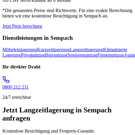
Ab CHF 40/m³
Rabatte ab 6 Monate
*Die genannten Preise sind Richtwerte. Für eine exakte Berechnung
bieten wir eine kostenlose Besichtigung in
Sempach
an.
Jetzt Preis berechnen
Dienstleistungen in
Sempach
Möbeleinlagerung
Kurzzeitlagerung
Langzeitlagerung
Klimatisierte
Lagerung
Privatumzug
Büroumzug
Seniorenumzug
Firmenumzug
Ausl
Ihr direkter Draht
0800 212 211
24/7 erreichbar
Jetzt Langzeitlagerung in Sempach
anfragen
Kostenlose Besichtigung und Festpreis-Garantie.