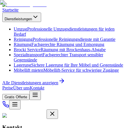
Startseite
Dienstleistungen
Umzug
Professionelle Umzugsdienstleistungen für jeden
Bedarf
Reinigung
Professionelle Reinigungsdienste mit Garantie
Räumung
Fachgerechte Räumung und Entsorgung
Brocki Service
Räumung mit Brockenhaus-Abgabe
Spezialtransport
Fachgerechter Transport sensibler
Gegenstände
Lagerung
Sichere Lagerung für Ihre Möbel und Gegenstände
Möbellift mieten
Möbellift-Service für schwierige Zugänge
Alle Dienstleistungen anzeigen
Preise
Über uns
Kontakt
Gratis Offerte
Kontakt