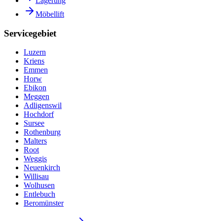
Lagerung
Möbellift
Servicegebiet
Luzern
Kriens
Emmen
Horw
Ebikon
Meggen
Adligenswil
Hochdorf
Sursee
Rothenburg
Malters
Root
Weggis
Neuenkirch
Willisau
Wolhusen
Entlebuch
Beromünster