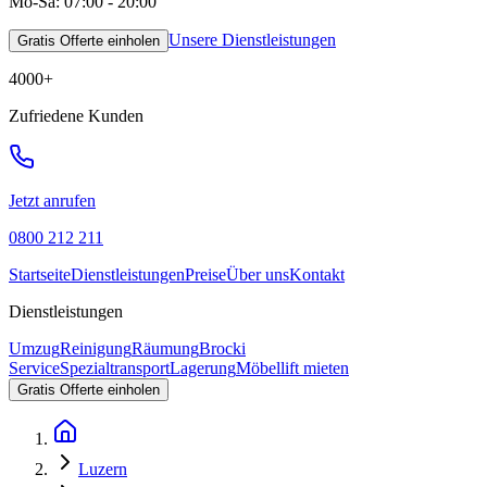
Mo-Sa: 07:00 - 20:00
Unsere Dienstleistungen
Gratis Offerte einholen
4000
+
Zufriedene Kunden
Jetzt anrufen
0800 212 211
Startseite
Dienstleistungen
Preise
Über uns
Kontakt
Dienstleistungen
Umzug
Reinigung
Räumung
Brocki
Service
Spezialtransport
Lagerung
Möbellift mieten
Gratis Offerte einholen
Luzern