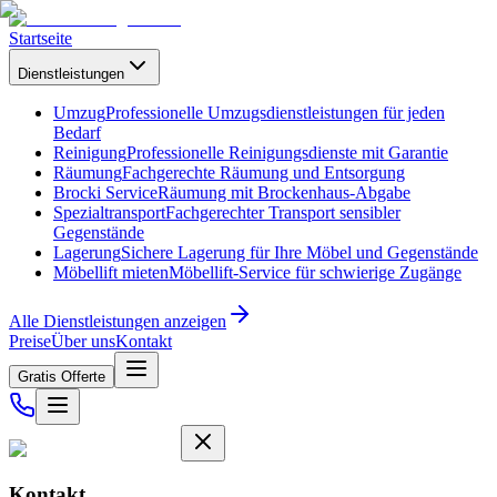
Startseite
Dienstleistungen
Umzug
Professionelle Umzugsdienstleistungen für jeden
Bedarf
Reinigung
Professionelle Reinigungsdienste mit Garantie
Räumung
Fachgerechte Räumung und Entsorgung
Brocki Service
Räumung mit Brockenhaus-Abgabe
Spezialtransport
Fachgerechter Transport sensibler
Gegenstände
Lagerung
Sichere Lagerung für Ihre Möbel und Gegenstände
Möbellift mieten
Möbellift-Service für schwierige Zugänge
Alle Dienstleistungen anzeigen
Preise
Über uns
Kontakt
Gratis Offerte
Kontakt