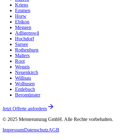
Kriens
Emmen
Horw
Ebikon
Meggen
Adligenswil
Hochdorf
Sursee
Rothenburg
Malters
Root
Weggis
Neuenkirch
Willisau
Wolhusen
Entlebuch
Beromünster
Jetzt Offerte anfordern
© 2025
Meisterumzug GmbH
. Alle Rechte vorbehalten.
Impressum
Datenschutz
AGB