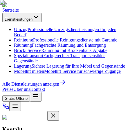
Startseite
Dienstleistungen
Umzug
Professionelle Umzugsdienstleistungen für jeden
Bedarf
Reinigung
Professionelle Reinigungsdienste mit Garantie
Räumung
Fachgerechte Räumung und Entsorgung
Brocki Service
Räumung mit Brockenhaus-Abgabe
Spezialtransport
Fachgerechter Transport sensibler
Gegenstände
Lagerung
Sichere Lagerung für Ihre Möbel und Gegenstände
Möbellift mieten
Möbellift-Service für schwierige Zugänge
Alle Dienstleistungen anzeigen
Preise
Über uns
Kontakt
Gratis Offerte
Kontakt