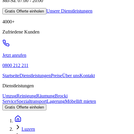
Mo-Sa: 07:00 - 20:00
Unsere Dienstleistungen
Gratis Offerte einholen
4000
+
Zufriedene Kunden
Jetzt anrufen
0800 212 211
Startseite
Dienstleistungen
Preise
Über uns
Kontakt
Dienstleistungen
Umzug
Reinigung
Räumung
Brocki
Service
Spezialtransport
Lagerung
Möbellift mieten
Gratis Offerte einholen
Luzern