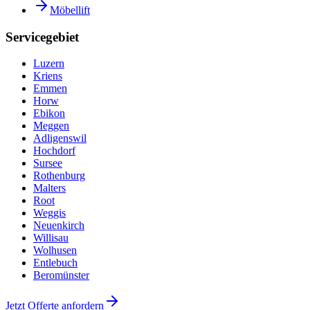
Möbellift
Servicegebiet
Luzern
Kriens
Emmen
Horw
Ebikon
Meggen
Adligenswil
Hochdorf
Sursee
Rothenburg
Malters
Root
Weggis
Neuenkirch
Willisau
Wolhusen
Entlebuch
Beromünster
Jetzt Offerte anfordern