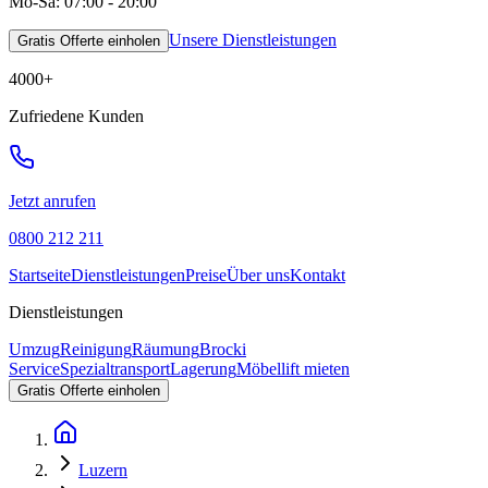
Mo-Sa: 07:00 - 20:00
Unsere Dienstleistungen
Gratis Offerte einholen
4000
+
Zufriedene Kunden
Jetzt anrufen
0800 212 211
Startseite
Dienstleistungen
Preise
Über uns
Kontakt
Dienstleistungen
Umzug
Reinigung
Räumung
Brocki
Service
Spezialtransport
Lagerung
Möbellift mieten
Gratis Offerte einholen
Luzern