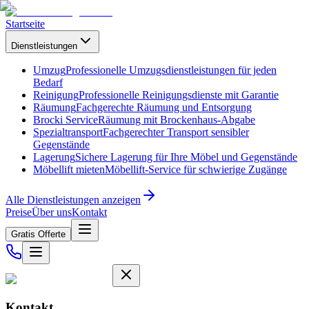
Startseite
Dienstleistungen
Umzug
Professionelle Umzugsdienstleistungen für jeden
Bedarf
Reinigung
Professionelle Reinigungsdienste mit Garantie
Räumung
Fachgerechte Räumung und Entsorgung
Brocki Service
Räumung mit Brockenhaus-Abgabe
Spezialtransport
Fachgerechter Transport sensibler
Gegenstände
Lagerung
Sichere Lagerung für Ihre Möbel und Gegenstände
Möbellift mieten
Möbellift-Service für schwierige Zugänge
Alle Dienstleistungen anzeigen
Preise
Über uns
Kontakt
Gratis Offerte
Kontakt