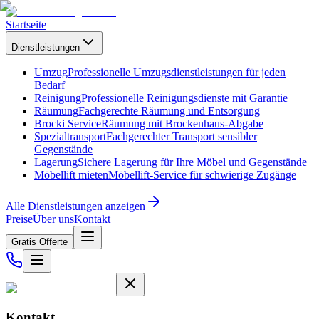
Startseite
Dienstleistungen
Umzug
Professionelle Umzugsdienstleistungen für jeden
Bedarf
Reinigung
Professionelle Reinigungsdienste mit Garantie
Räumung
Fachgerechte Räumung und Entsorgung
Brocki Service
Räumung mit Brockenhaus-Abgabe
Spezialtransport
Fachgerechter Transport sensibler
Gegenstände
Lagerung
Sichere Lagerung für Ihre Möbel und Gegenstände
Möbellift mieten
Möbellift-Service für schwierige Zugänge
Alle Dienstleistungen anzeigen
Preise
Über uns
Kontakt
Gratis Offerte
Kontakt