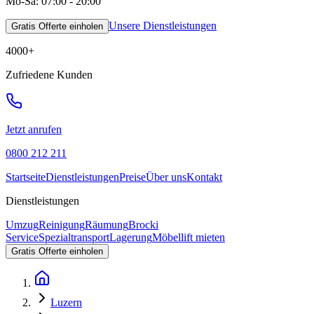
Mo-Sa: 07:00 - 20:00
Unsere Dienstleistungen
Gratis Offerte einholen
4000
+
Zufriedene Kunden
Jetzt anrufen
0800 212 211
Startseite
Dienstleistungen
Preise
Über uns
Kontakt
Dienstleistungen
Umzug
Reinigung
Räumung
Brocki
Service
Spezialtransport
Lagerung
Möbellift mieten
Gratis Offerte einholen
Luzern