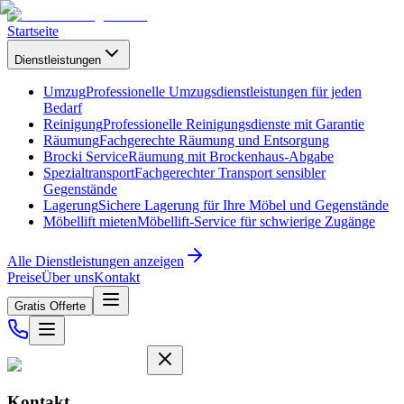
Startseite
Dienstleistungen
Umzug
Professionelle Umzugsdienstleistungen für jeden
Bedarf
Reinigung
Professionelle Reinigungsdienste mit Garantie
Räumung
Fachgerechte Räumung und Entsorgung
Brocki Service
Räumung mit Brockenhaus-Abgabe
Spezialtransport
Fachgerechter Transport sensibler
Gegenstände
Lagerung
Sichere Lagerung für Ihre Möbel und Gegenstände
Möbellift mieten
Möbellift-Service für schwierige Zugänge
Alle Dienstleistungen anzeigen
Preise
Über uns
Kontakt
Gratis Offerte
Kontakt