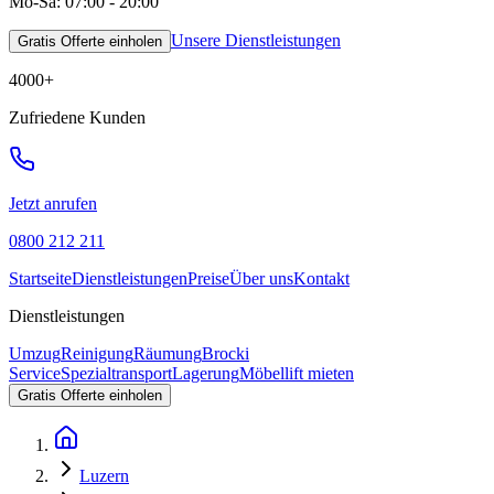
Mo-Sa: 07:00 - 20:00
Unsere Dienstleistungen
Gratis Offerte einholen
4000
+
Zufriedene Kunden
Jetzt anrufen
0800 212 211
Startseite
Dienstleistungen
Preise
Über uns
Kontakt
Dienstleistungen
Umzug
Reinigung
Räumung
Brocki
Service
Spezialtransport
Lagerung
Möbellift mieten
Gratis Offerte einholen
Luzern