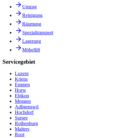
Umzug
Reinigung
Räumung
Spezialtransport
Lagerung
Möbellift
Servicegebiet
Luzern
Kriens
Emmen
Horw
Ebikon
Meggen
Adligenswil
Hochdorf
Sursee
Rothenburg
Malters
Root