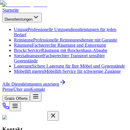
Startseite
Dienstleistungen
Umzug
Professionelle Umzugsdienstleistungen für jeden
Bedarf
Reinigung
Professionelle Reinigungsdienste mit Garantie
Räumung
Fachgerechte Räumung und Entsorgung
Brocki Service
Räumung mit Brockenhaus-Abgabe
Spezialtransport
Fachgerechter Transport sensibler
Gegenstände
Lagerung
Sichere Lagerung für Ihre Möbel und Gegenstände
Möbellift mieten
Möbellift-Service für schwierige Zugänge
Alle Dienstleistungen anzeigen
Preise
Über uns
Kontakt
Gratis Offerte
Kontakt