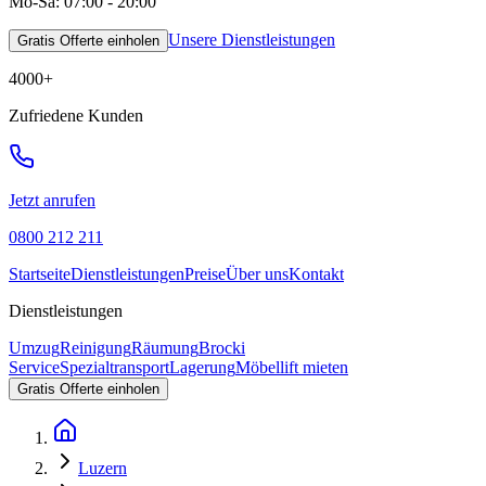
Mo-Sa: 07:00 - 20:00
Unsere Dienstleistungen
Gratis Offerte einholen
4000
+
Zufriedene Kunden
Jetzt anrufen
0800 212 211
Startseite
Dienstleistungen
Preise
Über uns
Kontakt
Dienstleistungen
Umzug
Reinigung
Räumung
Brocki
Service
Spezialtransport
Lagerung
Möbellift mieten
Gratis Offerte einholen
Luzern