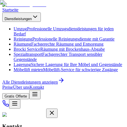
Startseite
Dienstleistungen
Umzug
Professionelle Umzugsdienstleistungen für jeden
Bedarf
Reinigung
Professionelle Reinigungsdienste mit Garantie
Räumung
Fachgerechte Räumung und Entsorgung
Brocki Service
Räumung mit Brockenhaus-Abgabe
Spezialtransport
Fachgerechter Transport sensibler
Gegenstände
Lagerung
Sichere Lagerung für Ihre Möbel und Gegenstände
Möbellift mieten
Möbellift-Service für schwierige Zugänge
Alle Dienstleistungen anzeigen
Preise
Über uns
Kontakt
Gratis Offerte
Kontakt