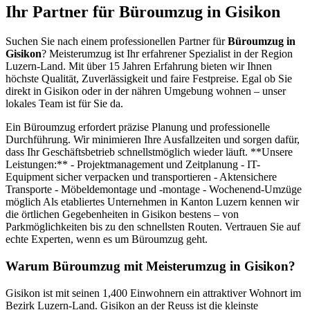
Ihr Partner für Büroumzug in Gisikon
Suchen Sie nach einem professionellen Partner für
Büroumzug in
Gisikon
? Meisterumzug ist Ihr erfahrener Spezialist in der Region
Luzern-Land. Mit über 15 Jahren Erfahrung bieten wir Ihnen
höchste Qualität, Zuverlässigkeit und faire Festpreise. Egal ob Sie
direkt in Gisikon oder in der nähren Umgebung wohnen – unser
lokales Team ist für Sie da.
Ein Büroumzug erfordert präzise Planung und professionelle
Durchführung. Wir minimieren Ihre Ausfallzeiten und sorgen dafür,
dass Ihr Geschäftsbetrieb schnellstmöglich wieder läuft. **Unsere
Leistungen:** - Projektmanagement und Zeitplanung - IT-
Equipment sicher verpacken und transportieren - Aktensichere
Transporte - Möbeldemontage und -montage - Wochenend-Umzüge
möglich Als etabliertes Unternehmen in Kanton Luzern kennen wir
die örtlichen Gegebenheiten in Gisikon bestens – von
Parkmöglichkeiten bis zu den schnellsten Routen. Vertrauen Sie auf
echte Experten, wenn es um Büroumzug geht.
Warum Büroumzug mit Meisterumzug in Gisikon?
Gisikon ist mit seinen 1,400 Einwohnern ein attraktiver Wohnort im
Bezirk Luzern-Land. Gisikon an der Reuss ist die kleinste