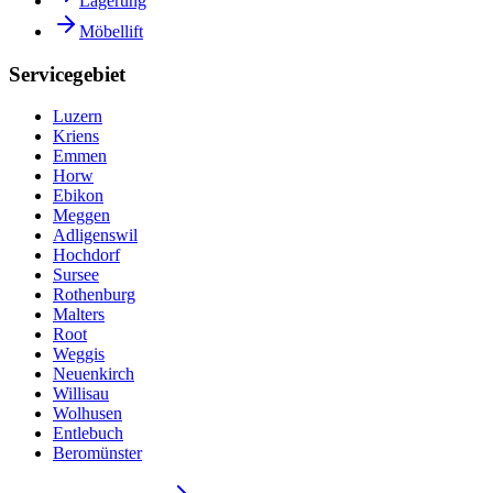
Lagerung
Möbellift
Servicegebiet
Luzern
Kriens
Emmen
Horw
Ebikon
Meggen
Adligenswil
Hochdorf
Sursee
Rothenburg
Malters
Root
Weggis
Neuenkirch
Willisau
Wolhusen
Entlebuch
Beromünster