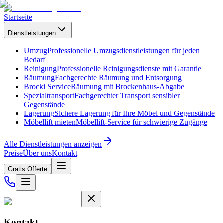
Startseite
Dienstleistungen
Umzug
Professionelle Umzugsdienstleistungen für jeden
Bedarf
Reinigung
Professionelle Reinigungsdienste mit Garantie
Räumung
Fachgerechte Räumung und Entsorgung
Brocki Service
Räumung mit Brockenhaus-Abgabe
Spezialtransport
Fachgerechter Transport sensibler
Gegenstände
Lagerung
Sichere Lagerung für Ihre Möbel und Gegenstände
Möbellift mieten
Möbellift-Service für schwierige Zugänge
Alle Dienstleistungen anzeigen
Preise
Über uns
Kontakt
Gratis Offerte
Kontakt