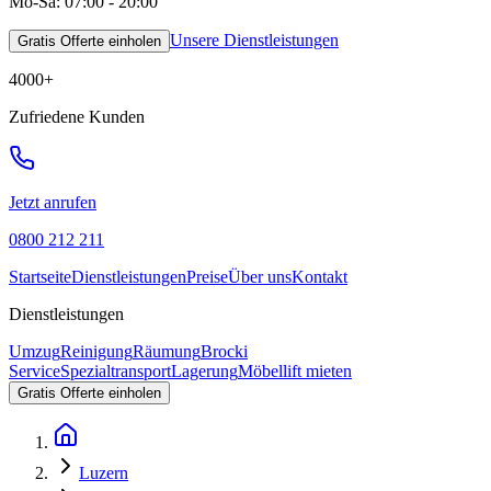
Mo-Sa: 07:00 - 20:00
Unsere Dienstleistungen
Gratis Offerte einholen
4000
+
Zufriedene Kunden
Jetzt anrufen
0800 212 211
Startseite
Dienstleistungen
Preise
Über uns
Kontakt
Dienstleistungen
Umzug
Reinigung
Räumung
Brocki
Service
Spezialtransport
Lagerung
Möbellift mieten
Gratis Offerte einholen
Luzern