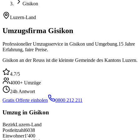
Gisikon
Luzern-Land
Umzugsfirma
Gisikon
Professioneller Umzugsservice in
Gisikon
und Umgebung.
15
Jahre
Erfahrung, faire Preise.
Gisikon an der Reuss ist die kleinste Gemeinde des Kantons Luzern.
4.7
/5
4000
+ Umzüge
24h Antwort
Gratis Offerte einholen
0800 212 211
Umzug in
Gisikon
Bezirk
Luzern-Land
Postleitzahl
6038
Einwohner
1'400