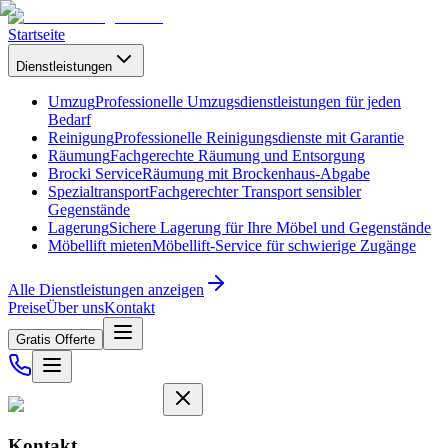
Startseite
Dienstleistungen
Umzug
Professionelle Umzugsdienstleistungen für jeden
Bedarf
Reinigung
Professionelle Reinigungsdienste mit Garantie
Räumung
Fachgerechte Räumung und Entsorgung
Brocki Service
Räumung mit Brockenhaus-Abgabe
Spezialtransport
Fachgerechter Transport sensibler
Gegenstände
Lagerung
Sichere Lagerung für Ihre Möbel und Gegenstände
Möbellift mieten
Möbellift-Service für schwierige Zugänge
Alle Dienstleistungen anzeigen
Preise
Über uns
Kontakt
Gratis Offerte
Kontakt