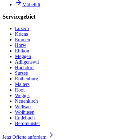
Möbellift
Servicegebiet
Luzern
Kriens
Emmen
Horw
Ebikon
Meggen
Adligenswil
Hochdorf
Sursee
Rothenburg
Malters
Root
Weggis
Neuenkirch
Willisau
Wolhusen
Entlebuch
Beromünster
Jetzt Offerte anfordern