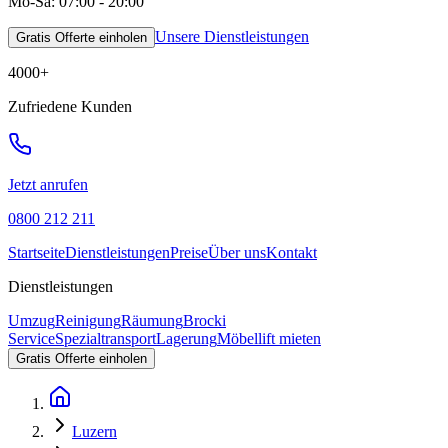
Mo-Sa: 07:00 - 20:00
Unsere Dienstleistungen
Gratis Offerte einholen
4000
+
Zufriedene Kunden
Jetzt anrufen
0800 212 211
Startseite
Dienstleistungen
Preise
Über uns
Kontakt
Dienstleistungen
Umzug
Reinigung
Räumung
Brocki
Service
Spezialtransport
Lagerung
Möbellift mieten
Gratis Offerte einholen
Luzern