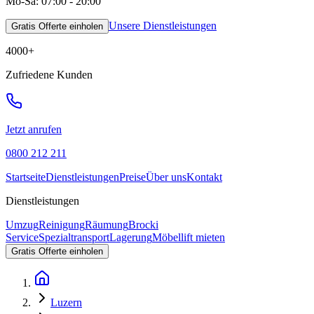
Mo-Sa: 07:00 - 20:00
Unsere Dienstleistungen
Gratis Offerte einholen
4000
+
Zufriedene Kunden
Jetzt anrufen
0800 212 211
Startseite
Dienstleistungen
Preise
Über uns
Kontakt
Dienstleistungen
Umzug
Reinigung
Räumung
Brocki
Service
Spezialtransport
Lagerung
Möbellift mieten
Gratis Offerte einholen
Luzern