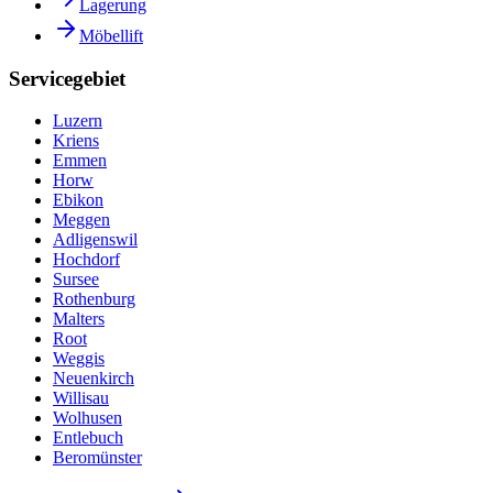
Lagerung
Möbellift
Servicegebiet
Luzern
Kriens
Emmen
Horw
Ebikon
Meggen
Adligenswil
Hochdorf
Sursee
Rothenburg
Malters
Root
Weggis
Neuenkirch
Willisau
Wolhusen
Entlebuch
Beromünster