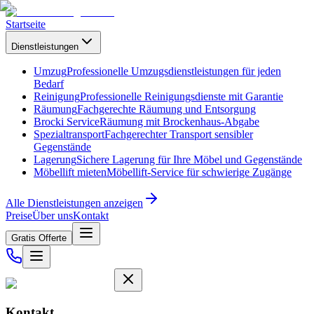
Startseite
Dienstleistungen
Umzug
Professionelle Umzugsdienstleistungen für jeden
Bedarf
Reinigung
Professionelle Reinigungsdienste mit Garantie
Räumung
Fachgerechte Räumung und Entsorgung
Brocki Service
Räumung mit Brockenhaus-Abgabe
Spezialtransport
Fachgerechter Transport sensibler
Gegenstände
Lagerung
Sichere Lagerung für Ihre Möbel und Gegenstände
Möbellift mieten
Möbellift-Service für schwierige Zugänge
Alle Dienstleistungen anzeigen
Preise
Über uns
Kontakt
Gratis Offerte
Kontakt