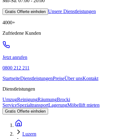
Mo-Sa: 07:00 - 20:00
Unsere Dienstleistungen
Gratis Offerte einholen
4000
+
Zufriedene Kunden
Jetzt anrufen
0800 212 211
Startseite
Dienstleistungen
Preise
Über uns
Kontakt
Dienstleistungen
Umzug
Reinigung
Räumung
Brocki
Service
Spezialtransport
Lagerung
Möbellift mieten
Gratis Offerte einholen
Luzern