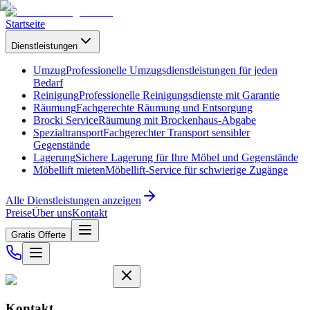
Startseite
Dienstleistungen
Umzug
Professionelle Umzugsdienstleistungen für jeden
Bedarf
Reinigung
Professionelle Reinigungsdienste mit Garantie
Räumung
Fachgerechte Räumung und Entsorgung
Brocki Service
Räumung mit Brockenhaus-Abgabe
Spezialtransport
Fachgerechter Transport sensibler
Gegenstände
Lagerung
Sichere Lagerung für Ihre Möbel und Gegenstände
Möbellift mieten
Möbellift-Service für schwierige Zugänge
Alle Dienstleistungen anzeigen
Preise
Über uns
Kontakt
Gratis Offerte
Kontakt