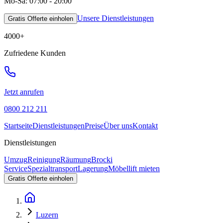
Mo-Sa: 07:00 - 20:00
Unsere Dienstleistungen
Gratis Offerte einholen
4000
+
Zufriedene Kunden
Jetzt anrufen
0800 212 211
Startseite
Dienstleistungen
Preise
Über uns
Kontakt
Dienstleistungen
Umzug
Reinigung
Räumung
Brocki
Service
Spezialtransport
Lagerung
Möbellift mieten
Gratis Offerte einholen
Luzern