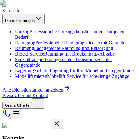
Startseite
Dienstleistungen
Umzug
Professionelle Umzugsdienstleistungen für jeden
Bedarf
Reinigung
Professionelle Reinigungsdienste mit Garantie
Räumung
Fachgerechte Räumung und Entsorgung
Brocki Service
Räumung mit Brockenhaus-Abgabe
Spezialtransport
Fachgerechter Transport sensibler
Gegenstände
Lagerung
Sichere Lagerung für Ihre Möbel und Gegenstände
Möbellift mieten
Möbellift-Service für schwierige Zugänge
Alle Dienstleistungen anzeigen
Preise
Über uns
Kontakt
Gratis Offerte
Kontakt