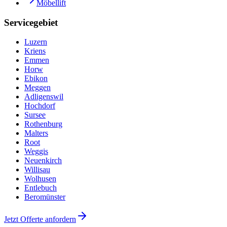
Möbellift
Servicegebiet
Luzern
Kriens
Emmen
Horw
Ebikon
Meggen
Adligenswil
Hochdorf
Sursee
Rothenburg
Malters
Root
Weggis
Neuenkirch
Willisau
Wolhusen
Entlebuch
Beromünster
Jetzt Offerte anfordern