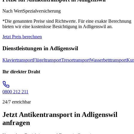
Nach Wert
Spezialversicherung
*Die genannten Preise sind Richtwerte. Für eine exakte Berechnung
bieten wir eine kostenlose Besichtigung in
Adligenswil
an.
Jetzt Preis berechnen
Dienstleistungen in
Adligenswil
Klaviertransport
Flügeltransport
Tresortransport
Wasserbetttransport
Kun
Ihr direkter Draht
0800 212 211
24/7 erreichbar
Jetzt Antikentransport in Adligenswil
anfragen