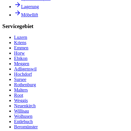
Lagerung
Möbellift
Servicegebiet
Luzern
Kriens
Emmen
Horw
Ebikon
Meggen
Adligenswil
Hochdorf
Sursee
Rothenburg
Malters
Root
Weggis
Neuenkirch
Willisau
Wolhusen
Entlebuch
Beromünster