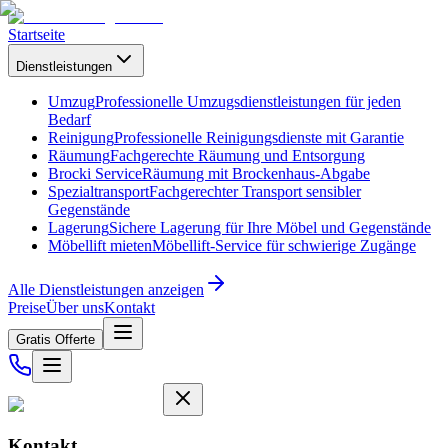
Startseite
Dienstleistungen
Umzug
Professionelle Umzugsdienstleistungen für jeden
Bedarf
Reinigung
Professionelle Reinigungsdienste mit Garantie
Räumung
Fachgerechte Räumung und Entsorgung
Brocki Service
Räumung mit Brockenhaus-Abgabe
Spezialtransport
Fachgerechter Transport sensibler
Gegenstände
Lagerung
Sichere Lagerung für Ihre Möbel und Gegenstände
Möbellift mieten
Möbellift-Service für schwierige Zugänge
Alle Dienstleistungen anzeigen
Preise
Über uns
Kontakt
Gratis Offerte
Kontakt