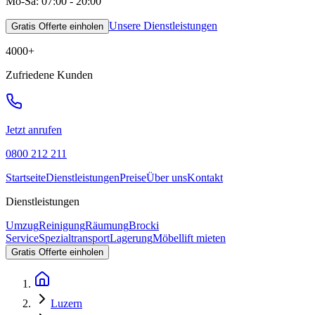
Mo-Sa: 07:00 - 20:00
Unsere Dienstleistungen
Gratis Offerte einholen
4000
+
Zufriedene Kunden
Jetzt anrufen
0800 212 211
Startseite
Dienstleistungen
Preise
Über uns
Kontakt
Dienstleistungen
Umzug
Reinigung
Räumung
Brocki
Service
Spezialtransport
Lagerung
Möbellift mieten
Gratis Offerte einholen
Luzern