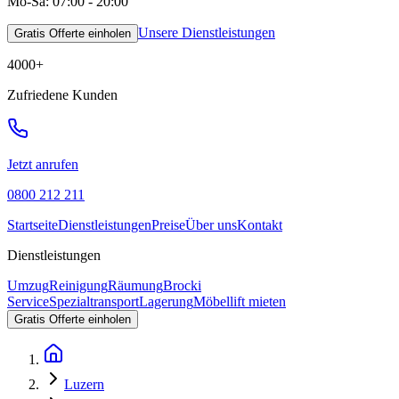
Mo-Sa: 07:00 - 20:00
Unsere Dienstleistungen
Gratis Offerte einholen
4000
+
Zufriedene Kunden
Jetzt anrufen
0800 212 211
Startseite
Dienstleistungen
Preise
Über uns
Kontakt
Dienstleistungen
Umzug
Reinigung
Räumung
Brocki
Service
Spezialtransport
Lagerung
Möbellift mieten
Gratis Offerte einholen
Luzern