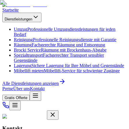
Startseite
Dienstleistungen
Umzug
Professionelle Umzugsdienstleistungen für jeden
Bedarf
Reinigung
Professionelle Reinigungsdienste mit Garantie
Räumung
Fachgerechte Räumung und Entsorgung
Brocki Service
Räumung mit Brockenhaus-Abgabe
Spezialtransport
Fachgerechter Transport sensibler
Gegenstände
Lagerung
Sichere Lagerung für Ihre Möbel und Gegenstände
Möbellift mieten
Möbellift-Service für schwierige Zugänge
Alle Dienstleistungen anzeigen
Preise
Über uns
Kontakt
Gratis Offerte
Kontakt