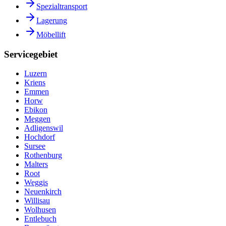
Spezialtransport
Lagerung
Möbellift
Servicegebiet
Luzern
Kriens
Emmen
Horw
Ebikon
Meggen
Adligenswil
Hochdorf
Sursee
Rothenburg
Malters
Root
Weggis
Neuenkirch
Willisau
Wolhusen
Entlebuch