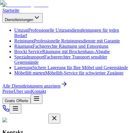
Startseite
Dienstleistungen
Umzug
Professionelle Umzugsdienstleistungen für jeden
Bedarf
Reinigung
Professionelle Reinigungsdienste mit Garantie
Räumung
Fachgerechte Räumung und Entsorgung
Brocki Service
Räumung mit Brockenhaus-Abgabe
Spezialtransport
Fachgerechter Transport sensibler
Gegenstände
Lagerung
Sichere Lagerung für Ihre Möbel und Gegenstände
Möbellift mieten
Möbellift-Service für schwierige Zugänge
Alle Dienstleistungen anzeigen
Preise
Über uns
Kontakt
Gratis Offerte
Kontakt