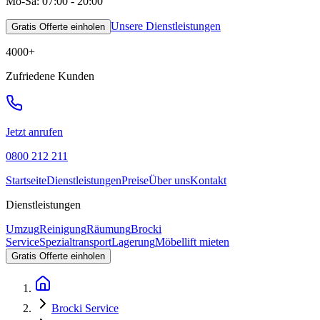
Mo-Sa: 07:00 - 20:00
Unsere Dienstleistungen
Gratis Offerte einholen
4000
+
Zufriedene Kunden
Jetzt anrufen
0800 212 211
Startseite
Dienstleistungen
Preise
Über uns
Kontakt
Dienstleistungen
Umzug
Reinigung
Räumung
Brocki
Service
Spezialtransport
Lagerung
Möbellift mieten
Gratis Offerte einholen
Brocki Service