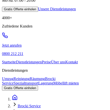
Mo-Sa: 07:00 - 20:00
Unsere Dienstleistungen
Gratis Offerte einholen
4000
+
Zufriedene Kunden
Jetzt anrufen
0800 212 211
Startseite
Dienstleistungen
Preise
Über uns
Kontakt
Dienstleistungen
Umzug
Reinigung
Räumung
Brocki
Service
Spezialtransport
Lagerung
Möbellift mieten
Gratis Offerte einholen
Brocki Service