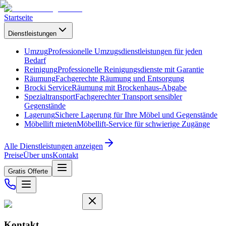
Startseite
Dienstleistungen
Umzug
Professionelle Umzugsdienstleistungen für jeden
Bedarf
Reinigung
Professionelle Reinigungsdienste mit Garantie
Räumung
Fachgerechte Räumung und Entsorgung
Brocki Service
Räumung mit Brockenhaus-Abgabe
Spezialtransport
Fachgerechter Transport sensibler
Gegenstände
Lagerung
Sichere Lagerung für Ihre Möbel und Gegenstände
Möbellift mieten
Möbellift-Service für schwierige Zugänge
Alle Dienstleistungen anzeigen
Preise
Über uns
Kontakt
Gratis Offerte
Kontakt