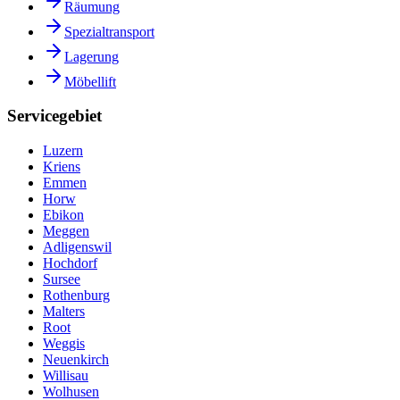
Räumung
Spezialtransport
Lagerung
Möbellift
Servicegebiet
Luzern
Kriens
Emmen
Horw
Ebikon
Meggen
Adligenswil
Hochdorf
Sursee
Rothenburg
Malters
Root
Weggis
Neuenkirch
Willisau
Wolhusen