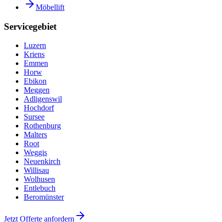
Möbellift
Servicegebiet
Luzern
Kriens
Emmen
Horw
Ebikon
Meggen
Adligenswil
Hochdorf
Sursee
Rothenburg
Malters
Root
Weggis
Neuenkirch
Willisau
Wolhusen
Entlebuch
Beromünster
Jetzt Offerte anfordern