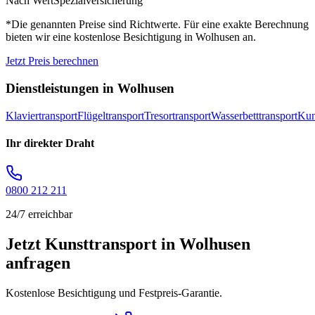
Nach Wert
Spezialversicherung
*Die genannten Preise sind Richtwerte. Für eine exakte Berechnung
bieten wir eine kostenlose Besichtigung in
Wolhusen
an.
Jetzt Preis berechnen
Dienstleistungen in
Wolhusen
Klaviertransport
Flügeltransport
Tresortransport
Wasserbetttransport
Kun
Ihr direkter Draht
0800 212 211
24/7 erreichbar
Jetzt Kunsttransport in Wolhusen
anfragen
Kostenlose Besichtigung und Festpreis-Garantie.