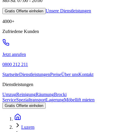
Mo-Sa: 07:00 - 20:00
Unsere Dienstleistungen
Gratis Offerte einholen
4000
+
Zufriedene Kunden
Jetzt anrufen
0800 212 211
Startseite
Dienstleistungen
Preise
Über uns
Kontakt
Dienstleistungen
Umzug
Reinigung
Räumung
Brocki
Service
Spezialtransport
Lagerung
Möbellift mieten
Gratis Offerte einholen
Luzern