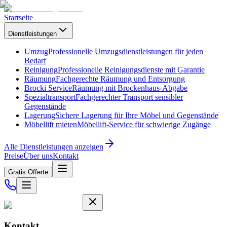
Startseite
Dienstleistungen
Umzug
Professionelle Umzugsdienstleistungen für jeden
Bedarf
Reinigung
Professionelle Reinigungsdienste mit Garantie
Räumung
Fachgerechte Räumung und Entsorgung
Brocki Service
Räumung mit Brockenhaus-Abgabe
Spezialtransport
Fachgerechter Transport sensibler
Gegenstände
Lagerung
Sichere Lagerung für Ihre Möbel und Gegenstände
Möbellift mieten
Möbellift-Service für schwierige Zugänge
Alle Dienstleistungen anzeigen
Preise
Über uns
Kontakt
Gratis Offerte
Kontakt