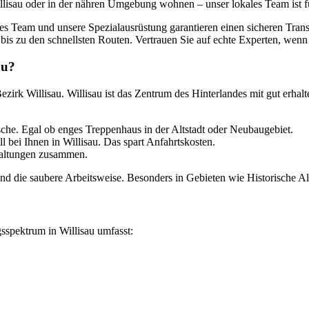
 Willisau oder in der nähren Umgebung wohnen – unser lokales Team ist f
tes Team und unsere Spezialausrüstung garantieren einen sicheren Tran
bis zu den schnellsten Routen. Vertrauen Sie auf echte Experten, wenn 
au?
irk Willisau. Willisau ist das Zentrum des Hinterlandes mit gut erhalten
che. Egal ob enges Treppenhaus in der Altstadt oder Neubaugebiet.
 bei Ihnen in Willisau. Das spart Anfahrtskosten.
waltungen zusammen.
 die saubere Arbeitsweise. Besonders in Gebieten wie Historische Altsta
gsspektrum in Willisau umfasst: