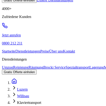
Unsere Dienstleistungen
Gratis Offerte einholen
4000
+
Zufriedene Kunden
Jetzt anrufen
0800 212 211
Startseite
Dienstleistungen
Preise
Über uns
Kontakt
Dienstleistungen
Umzug
Reinigung
Räumung
Brocki Service
Spezialtransport
Lagerung
M
Gratis Offerte einholen
Luzern
Willisau
Klaviertransport