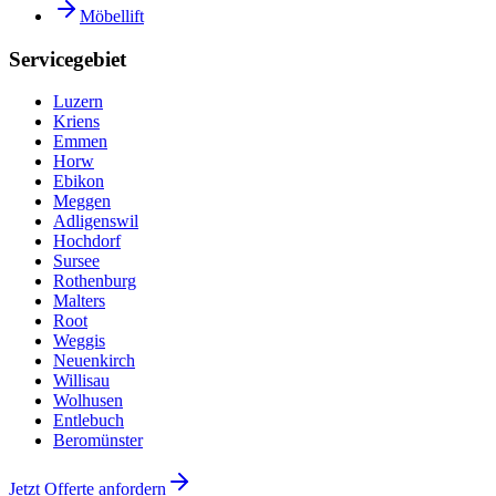
Möbellift
Servicegebiet
Luzern
Kriens
Emmen
Horw
Ebikon
Meggen
Adligenswil
Hochdorf
Sursee
Rothenburg
Malters
Root
Weggis
Neuenkirch
Willisau
Wolhusen
Entlebuch
Beromünster
Jetzt Offerte anfordern