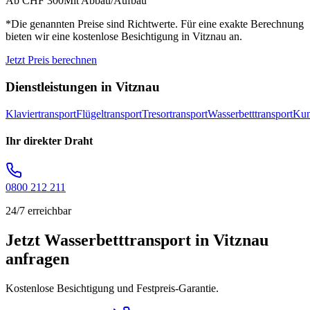
Ab CHF 300
Mit Abbau/Aufbau
*Die genannten Preise sind Richtwerte. Für eine exakte Berechnung
bieten wir eine kostenlose Besichtigung in
Vitznau
an.
Jetzt Preis berechnen
Dienstleistungen in
Vitznau
Klaviertransport
Flügeltransport
Tresortransport
Wasserbetttransport
Kun
Ihr direkter Draht
0800 212 211
24/7 erreichbar
Jetzt Wasserbetttransport in Vitznau
anfragen
Kostenlose Besichtigung und Festpreis-Garantie.