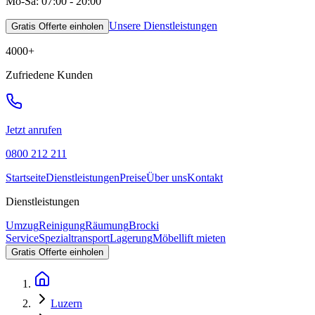
Mo-Sa: 07:00 - 20:00
Unsere Dienstleistungen
Gratis Offerte einholen
4000
+
Zufriedene Kunden
Jetzt anrufen
0800 212 211
Startseite
Dienstleistungen
Preise
Über uns
Kontakt
Dienstleistungen
Umzug
Reinigung
Räumung
Brocki
Service
Spezialtransport
Lagerung
Möbellift mieten
Gratis Offerte einholen
Luzern