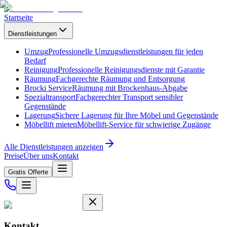
Startseite
Dienstleistungen
Umzug
Professionelle Umzugsdienstleistungen für jeden
Bedarf
Reinigung
Professionelle Reinigungsdienste mit Garantie
Räumung
Fachgerechte Räumung und Entsorgung
Brocki Service
Räumung mit Brockenhaus-Abgabe
Spezialtransport
Fachgerechter Transport sensibler
Gegenstände
Lagerung
Sichere Lagerung für Ihre Möbel und Gegenstände
Möbellift mieten
Möbellift-Service für schwierige Zugänge
Alle Dienstleistungen anzeigen
Preise
Über uns
Kontakt
Gratis Offerte
Kontakt