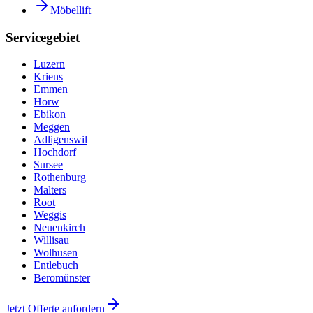
Möbellift
Servicegebiet
Luzern
Kriens
Emmen
Horw
Ebikon
Meggen
Adligenswil
Hochdorf
Sursee
Rothenburg
Malters
Root
Weggis
Neuenkirch
Willisau
Wolhusen
Entlebuch
Beromünster
Jetzt Offerte anfordern