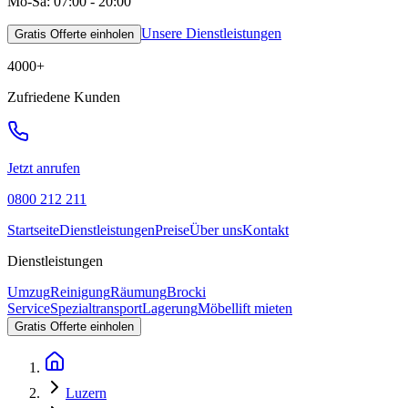
Mo-Sa: 07:00 - 20:00
Unsere Dienstleistungen
Gratis Offerte einholen
4000
+
Zufriedene Kunden
Jetzt anrufen
0800 212 211
Startseite
Dienstleistungen
Preise
Über uns
Kontakt
Dienstleistungen
Umzug
Reinigung
Räumung
Brocki
Service
Spezialtransport
Lagerung
Möbellift mieten
Gratis Offerte einholen
Luzern