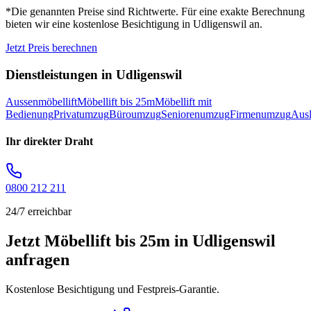
*Die genannten Preise sind Richtwerte. Für eine exakte Berechnung
bieten wir eine kostenlose Besichtigung in
Udligenswil
an.
Jetzt Preis berechnen
Dienstleistungen in
Udligenswil
Aussenmöbellift
Möbellift bis 25m
Möbellift mit
Bedienung
Privatumzug
Büroumzug
Seniorenumzug
Firmenumzug
Aus
Ihr direkter Draht
0800 212 211
24/7 erreichbar
Jetzt Möbellift bis 25m in Udligenswil
anfragen
Kostenlose Besichtigung und Festpreis-Garantie.