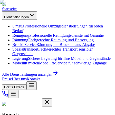
Startseite
Dienstleistungen
Umzug
Professionelle Umzugsdienstleistungen für jeden
Bedarf
Reinigung
Professionelle Reinigungsdienste mit Garantie
Räumung
Fachgerechte Räumung und Entsorgung
Brocki Service
Räumung mit Brockenhaus-Abgabe
Spezialtransport
Fachgerechter Transport sensibler
Gegenstände
Lagerung
Sichere Lagerung für Ihre Möbel und Gegenstände
Möbellift mieten
Möbellift-Service für schwierige Zugänge
Alle Dienstleistungen anzeigen
Preise
Über uns
Kontakt
Gratis Offerte
Kontakt