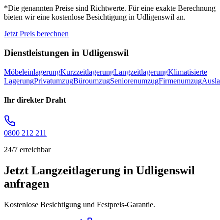
*Die genannten Preise sind Richtwerte. Für eine exakte Berechnung
bieten wir eine kostenlose Besichtigung in
Udligenswil
an.
Jetzt Preis berechnen
Dienstleistungen in
Udligenswil
Möbeleinlagerung
Kurzzeitlagerung
Langzeitlagerung
Klimatisierte
Lagerung
Privatumzug
Büroumzug
Seniorenumzug
Firmenumzug
Ausl
Ihr direkter Draht
0800 212 211
24/7 erreichbar
Jetzt Langzeitlagerung in Udligenswil
anfragen
Kostenlose Besichtigung und Festpreis-Garantie.