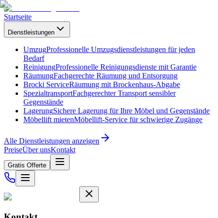
Startseite
Dienstleistungen
Umzug
Professionelle Umzugsdienstleistungen für jeden
Bedarf
Reinigung
Professionelle Reinigungsdienste mit Garantie
Räumung
Fachgerechte Räumung und Entsorgung
Brocki Service
Räumung mit Brockenhaus-Abgabe
Spezialtransport
Fachgerechter Transport sensibler
Gegenstände
Lagerung
Sichere Lagerung für Ihre Möbel und Gegenstände
Möbellift mieten
Möbellift-Service für schwierige Zugänge
Alle Dienstleistungen anzeigen
Preise
Über uns
Kontakt
Gratis Offerte
Kontakt