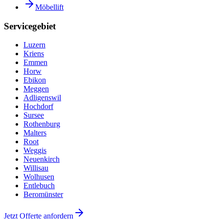
Möbellift
Servicegebiet
Luzern
Kriens
Emmen
Horw
Ebikon
Meggen
Adligenswil
Hochdorf
Sursee
Rothenburg
Malters
Root
Weggis
Neuenkirch
Willisau
Wolhusen
Entlebuch
Beromünster
Jetzt Offerte anfordern