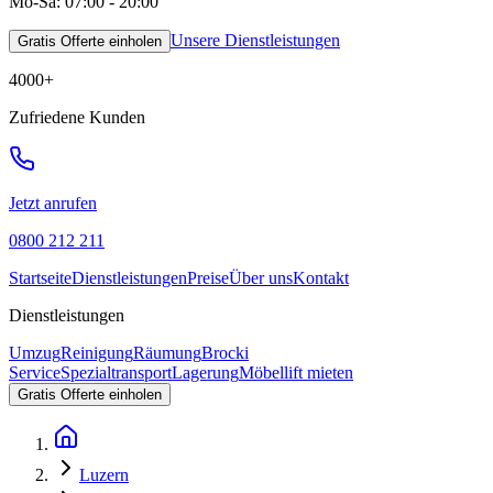
Mo-Sa: 07:00 - 20:00
Unsere Dienstleistungen
Gratis Offerte einholen
4000
+
Zufriedene Kunden
Jetzt anrufen
0800 212 211
Startseite
Dienstleistungen
Preise
Über uns
Kontakt
Dienstleistungen
Umzug
Reinigung
Räumung
Brocki
Service
Spezialtransport
Lagerung
Möbellift mieten
Gratis Offerte einholen
Luzern