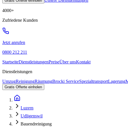
Unsere Dienstleistungen
Gratis Offerte einholen
4000
+
Zufriedene Kunden
Jetzt anrufen
0800 212 211
Startseite
Dienstleistungen
Preise
Über uns
Kontakt
Dienstleistungen
Umzug
Reinigung
Räumung
Brocki Service
Spezialtransport
Lagerung
M
Gratis Offerte einholen
Luzern
Udligenswil
Bauendreinigung