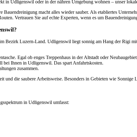
irekt in Udligenswil oder in der nähren Umgebung wohnen – unser lokale
e Bauendreinigung macht alles wieder sauber. Als etabliertes Unterne
 Routen. Vertrauen Sie auf echte Experten, wenn es um Bauendreinigung
nswil?
 im Bezirk Luzern-Land. Udligenswil liegt sonnig am Hang der Rigi mit
tasche. Egal ob enges Treppenhaus in der Altstadt oder Neubaugebiet
l bei Ihnen in Udligenswil. Das spart Anfahrtskosten.
waltungen zusammen.
t und die saubere Arbeitsweise. Besonders in Gebieten wie Sonnige Lag
ngsspektrum in Udligenswil umfasst: