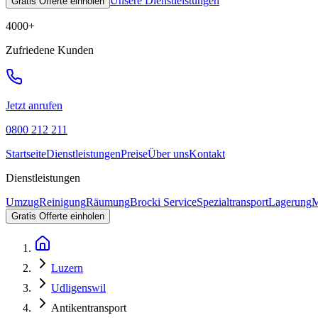
Unsere Dienstleistungen
Gratis Offerte einholen
4000
+
Zufriedene Kunden
Jetzt anrufen
0800 212 211
Startseite
Dienstleistungen
Preise
Über uns
Kontakt
Dienstleistungen
Umzug
Reinigung
Räumung
Brocki Service
Spezialtransport
Lagerung
M
Gratis Offerte einholen
Luzern
Udligenswil
Antikentransport