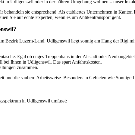
irekt in Udligenswil oder in der nähren Umgebung wohnen – unser lokale
r behandeln sie entsprechend. Als etabliertes Unternehmen in Kanton 
rauen Sie auf echte Experten, wenn es um Antikentransport geht.
enswil?
 im Bezirk Luzern-Land. Udligenswil liegt sonnig am Hang der Rigi mit 
tasche. Egal ob enges Treppenhaus in der Altstadt oder Neubaugebiet
l bei Ihnen in Udligenswil. Das spart Anfahrtskosten.
waltungen zusammen.
t und die saubere Arbeitsweise. Besonders in Gebieten wie Sonnige Lag
ngsspektrum in Udligenswil umfasst: