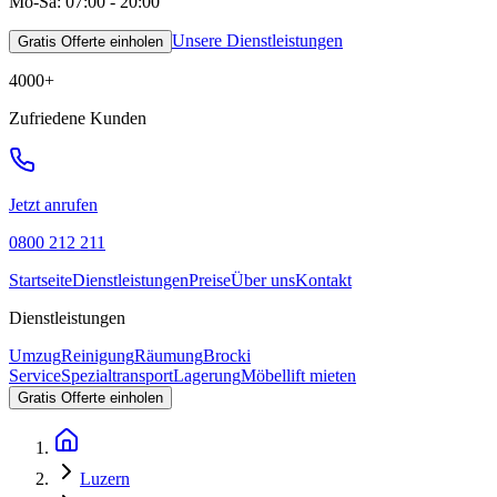
Mo-Sa: 07:00 - 20:00
Unsere Dienstleistungen
Gratis Offerte einholen
4000
+
Zufriedene Kunden
Jetzt anrufen
0800 212 211
Startseite
Dienstleistungen
Preise
Über uns
Kontakt
Dienstleistungen
Umzug
Reinigung
Räumung
Brocki
Service
Spezialtransport
Lagerung
Möbellift mieten
Gratis Offerte einholen
Luzern