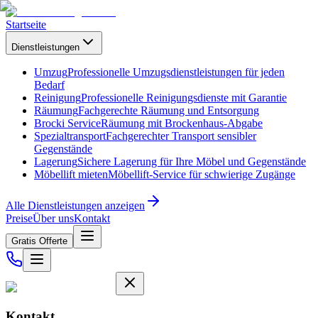
Startseite
Dienstleistungen
Umzug
Professionelle Umzugsdienstleistungen für jeden
Bedarf
Reinigung
Professionelle Reinigungsdienste mit Garantie
Räumung
Fachgerechte Räumung und Entsorgung
Brocki Service
Räumung mit Brockenhaus-Abgabe
Spezialtransport
Fachgerechter Transport sensibler
Gegenstände
Lagerung
Sichere Lagerung für Ihre Möbel und Gegenstände
Möbellift mieten
Möbellift-Service für schwierige Zugänge
Alle Dienstleistungen anzeigen
Preise
Über uns
Kontakt
Gratis Offerte
Kontakt