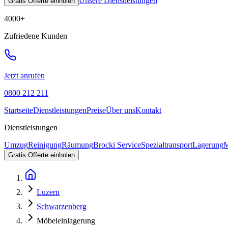
Unsere Dienstleistungen
Gratis Offerte einholen
4000
+
Zufriedene Kunden
Jetzt anrufen
0800 212 211
Startseite
Dienstleistungen
Preise
Über uns
Kontakt
Dienstleistungen
Umzug
Reinigung
Räumung
Brocki Service
Spezialtransport
Lagerung
M
Gratis Offerte einholen
Luzern
Schwarzenberg
Möbeleinlagerung