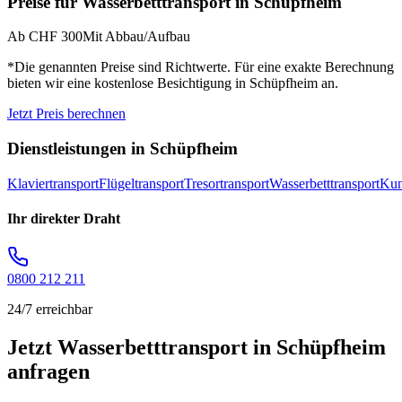
Preise für
Wasserbetttransport
in
Schüpfheim
Ab CHF 300
Mit Abbau/Aufbau
*Die genannten Preise sind Richtwerte. Für eine exakte Berechnung
bieten wir eine kostenlose Besichtigung in
Schüpfheim
an.
Jetzt Preis berechnen
Dienstleistungen in
Schüpfheim
Klaviertransport
Flügeltransport
Tresortransport
Wasserbetttransport
Kun
Ihr direkter Draht
0800 212 211
24/7 erreichbar
Jetzt Wasserbetttransport in Schüpfheim
anfragen