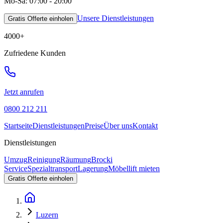
Mo-Sa: 07:00 - 20:00
Unsere Dienstleistungen
Gratis Offerte einholen
4000
+
Zufriedene Kunden
Jetzt anrufen
0800 212 211
Startseite
Dienstleistungen
Preise
Über uns
Kontakt
Dienstleistungen
Umzug
Reinigung
Räumung
Brocki
Service
Spezialtransport
Lagerung
Möbellift mieten
Gratis Offerte einholen
Luzern