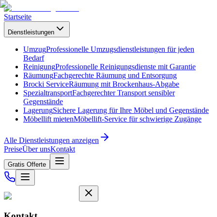
Startseite
Dienstleistungen
Umzug
Professionelle Umzugsdienstleistungen für jeden
Bedarf
Reinigung
Professionelle Reinigungsdienste mit Garantie
Räumung
Fachgerechte Räumung und Entsorgung
Brocki Service
Räumung mit Brockenhaus-Abgabe
Spezialtransport
Fachgerechter Transport sensibler
Gegenstände
Lagerung
Sichere Lagerung für Ihre Möbel und Gegenstände
Möbellift mieten
Möbellift-Service für schwierige Zugänge
Alle Dienstleistungen anzeigen
Preise
Über uns
Kontakt
Gratis Offerte
Kontakt