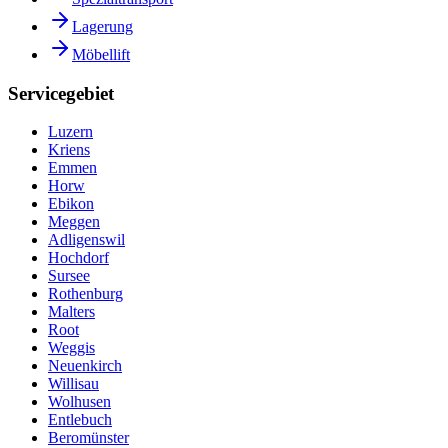
Lagerung
Möbellift
Servicegebiet
Luzern
Kriens
Emmen
Horw
Ebikon
Meggen
Adligenswil
Hochdorf
Sursee
Rothenburg
Malters
Root
Weggis
Neuenkirch
Willisau
Wolhusen
Entlebuch
Beromünster