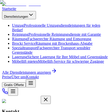
Startseite
Dienstleistungen
Umzug
Professionelle Umzugsdienstleistungen für jeden
Bedarf
Reinigung
Professionelle Reinigungsdienste mit Garantie
Räumung
Fachgerechte Räumung und Entsorgung
Brocki Service
Räumung mit Brockenhaus-Abgabe
Spezialtransport
Fachgerechter Transport sensibler
Gegenstände
Lagerung
Sichere Lagerung für Ihre Möbel und Gegenstände
Möbellift mieten
Möbellift-Service für schwierige Zugänge
Alle Dienstleistungen anzeigen
Preise
Über uns
Kontakt
Gratis Offerte
Kontakt