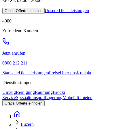
Mo-Sa: 07:00 - 20:00
Unsere Dienstleistungen
Gratis Offerte einholen
4000
+
Zufriedene Kunden
Jetzt anrufen
0800 212 211
Startseite
Dienstleistungen
Preise
Über uns
Kontakt
Dienstleistungen
Umzug
Reinigung
Räumung
Brocki
Service
Spezialtransport
Lagerung
Möbellift mieten
Gratis Offerte einholen
Luzern