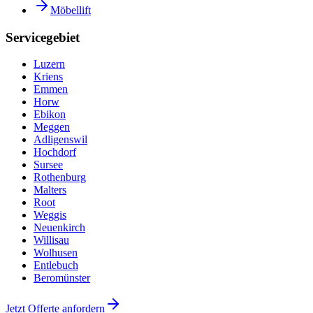
Möbellift
Servicegebiet
Luzern
Kriens
Emmen
Horw
Ebikon
Meggen
Adligenswil
Hochdorf
Sursee
Rothenburg
Malters
Root
Weggis
Neuenkirch
Willisau
Wolhusen
Entlebuch
Beromünster
Jetzt Offerte anfordern