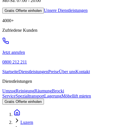
Mo-Sa: 07:00 - 20:00
Unsere Dienstleistungen
Gratis Offerte einholen
4000
+
Zufriedene Kunden
Jetzt anrufen
0800 212 211
Startseite
Dienstleistungen
Preise
Über uns
Kontakt
Dienstleistungen
Umzug
Reinigung
Räumung
Brocki
Service
Spezialtransport
Lagerung
Möbellift mieten
Gratis Offerte einholen
Luzern