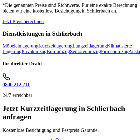
*Die genannten Preise sind Richtwerte. Für eine exakte Berechnung
bieten wir eine kostenlose Besichtigung in
Schlierbach
an.
Jetzt Preis berechnen
Dienstleistungen in
Schlierbach
Möbeleinlagerung
Kurzzeitlagerung
Langzeitlagerung
Klimatisierte
Lagerung
Privatumzug
Büroumzug
Seniorenumzug
Firmenumzug
Ausl
Ihr direkter Draht
0800 212 211
24/7 erreichbar
Jetzt Kurzzeitlagerung in Schlierbach
anfragen
Kostenlose Besichtigung und Festpreis-Garantie.