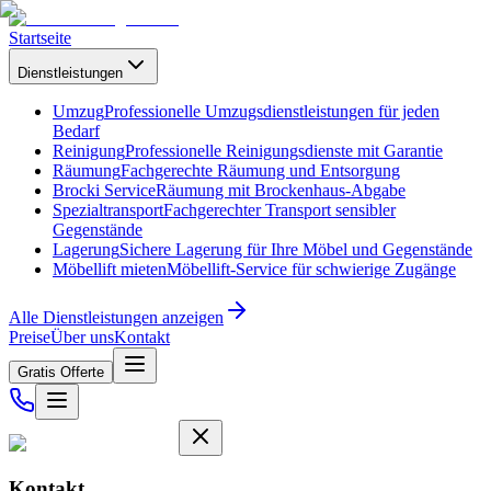
Startseite
Dienstleistungen
Umzug
Professionelle Umzugsdienstleistungen für jeden
Bedarf
Reinigung
Professionelle Reinigungsdienste mit Garantie
Räumung
Fachgerechte Räumung und Entsorgung
Brocki Service
Räumung mit Brockenhaus-Abgabe
Spezialtransport
Fachgerechter Transport sensibler
Gegenstände
Lagerung
Sichere Lagerung für Ihre Möbel und Gegenstände
Möbellift mieten
Möbellift-Service für schwierige Zugänge
Alle Dienstleistungen anzeigen
Preise
Über uns
Kontakt
Gratis Offerte
Kontakt