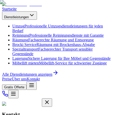
Startseite
Dienstleistungen
Umzug
Professionelle Umzugsdienstleistungen für jeden
Bedarf
Reinigung
Professionelle Reinigungsdienste mit Garantie
Räumung
Fachgerechte Räumung und Entsorgung
Brocki Service
Räumung mit Brockenhaus-Abgabe
Spezialtransport
Fachgerechter Transport sensibler
Gegenstände
Lagerung
Sichere Lagerung für Ihre Möbel und Gegenstände
Möbellift mieten
Möbellift-Service für schwierige Zugänge
Alle Dienstleistungen anzeigen
Preise
Über uns
Kontakt
Gratis Offerte
Kontakt