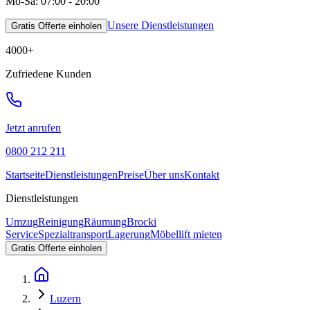
Mo-Sa: 07:00 - 20:00
Unsere Dienstleistungen
Gratis Offerte einholen
4000
+
Zufriedene Kunden
Jetzt anrufen
0800 212 211
Startseite
Dienstleistungen
Preise
Über uns
Kontakt
Dienstleistungen
Umzug
Reinigung
Räumung
Brocki
Service
Spezialtransport
Lagerung
Möbellift mieten
Gratis Offerte einholen
Luzern