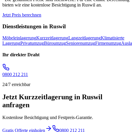
bieten wir eine kostenlose Besichtigung in
Ruswil
an.
Jetzt Preis berechnen
Dienstleistungen in
Ruswil
Möbeleinlagerung
Kurzzeitlagerung
Langzeitlagerung
Klimatisierte
Lagerung
Privatumzug
Büroumzug
Seniorenumzug
Firmenumzug
Ausl
Ihr direkter Draht
0800 212 211
24/7 erreichbar
Jetzt Kurzzeitlagerung in Ruswil
anfragen
Kostenlose Besichtigung und Festpreis-Garantie.
Gratis Offerte einholen
0800 212 211