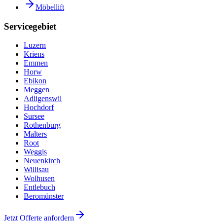
Möbellift
Servicegebiet
Luzern
Kriens
Emmen
Horw
Ebikon
Meggen
Adligenswil
Hochdorf
Sursee
Rothenburg
Malters
Root
Weggis
Neuenkirch
Willisau
Wolhusen
Entlebuch
Beromünster
Jetzt Offerte anfordern