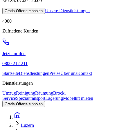
Mo-Sa: 07:00 - 20:00
Unsere Dienstleistungen
Gratis Offerte einholen
4000
+
Zufriedene Kunden
Jetzt anrufen
0800 212 211
Startseite
Dienstleistungen
Preise
Über uns
Kontakt
Dienstleistungen
Umzug
Reinigung
Räumung
Brocki
Service
Spezialtransport
Lagerung
Möbellift mieten
Gratis Offerte einholen
Luzern