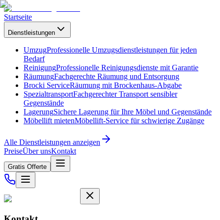
Startseite
Dienstleistungen
Umzug
Professionelle Umzugsdienstleistungen für jeden
Bedarf
Reinigung
Professionelle Reinigungsdienste mit Garantie
Räumung
Fachgerechte Räumung und Entsorgung
Brocki Service
Räumung mit Brockenhaus-Abgabe
Spezialtransport
Fachgerechter Transport sensibler
Gegenstände
Lagerung
Sichere Lagerung für Ihre Möbel und Gegenstände
Möbellift mieten
Möbellift-Service für schwierige Zugänge
Alle Dienstleistungen anzeigen
Preise
Über uns
Kontakt
Gratis Offerte
Kontakt