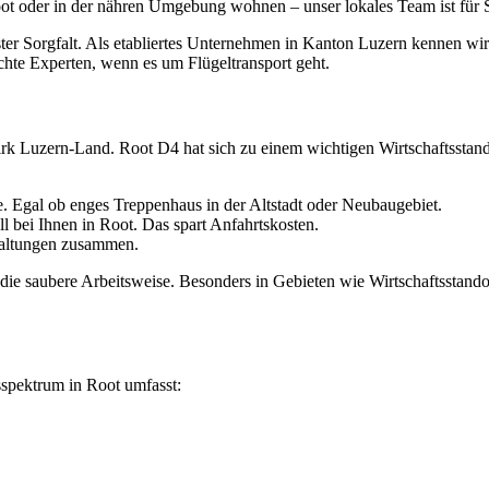
 Root oder in der nähren Umgebung wohnen – unser lokales Team ist für S
hster Sorgfalt. Als etabliertes Unternehmen in Kanton Luzern kennen wi
chte Experten, wenn es um Flügeltransport geht.
rk Luzern-Land. Root D4 hat sich zu einem wichtigen Wirtschaftsstando
 Egal ob enges Treppenhaus in der Altstadt oder Neubaugebiet.
l bei Ihnen in Root. Das spart Anfahrtskosten.
waltungen zusammen.
die saubere Arbeitsweise. Besonders in Gebieten wie Wirtschaftsstan
sspektrum in Root umfasst: