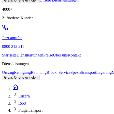
Unsere Dienstleistungen
Gratis Offerte einholen
4000
+
Zufriedene Kunden
Jetzt anrufen
0800 212 211
Startseite
Dienstleistungen
Preise
Über uns
Kontakt
Dienstleistungen
Umzug
Reinigung
Räumung
Brocki Service
Spezialtransport
Lagerung
M
Gratis Offerte einholen
Luzern
Root
Flügeltransport