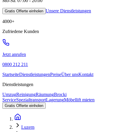
Mo-Sa: 07:00 - 20:00
Unsere Dienstleistungen
Gratis Offerte einholen
4000
+
Zufriedene Kunden
Jetzt anrufen
0800 212 211
Startseite
Dienstleistungen
Preise
Über uns
Kontakt
Dienstleistungen
Umzug
Reinigung
Räumung
Brocki
Service
Spezialtransport
Lagerung
Möbellift mieten
Gratis Offerte einholen
Luzern