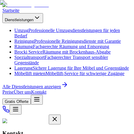
Startseite
Dienstleistungen
Umzug
Professionelle Umzugsdienstleistungen für jeden
Bedarf
Reinigung
Professionelle Reinigungsdienste mit Garantie
Räumung
Fachgerechte Räumung und Entsorgung
Brocki Service
Räumung mit Brockenhaus-Abgabe
Spezialtransport
Fachgerechter Transport sensibler
Gegenstände
Lagerung
Sichere Lagerung für Ihre Möbel und Gegenstände
Möbellift mieten
Möbellift-Service für schwierige Zugänge
Alle Dienstleistungen anzeigen
Preise
Über uns
Kontakt
Gratis Offerte
Kontakt