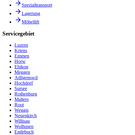
Spezialtransport
Lagerung
Möbellift
Servicegebiet
Luzern
Kriens
Emmen
Horw
Ebikon
Meggen
Adligenswil
Hochdorf
Sursee
Rothenburg
Malters
Root
Weggis
Neuenkirch
Willisau
Wolhusen
Entlebuch