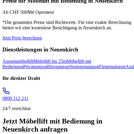
Preise für
Möbellift mit Bedienung
in
Neuenkirch
Ab CHF 500
Mit Operateur
*Die genannten Preise sind Richtwerte. Für eine exakte Berechnung
bieten wir eine kostenlose Besichtigung in
Neuenkirch
an.
Jetzt Preis berechnen
Dienstleistungen in
Neuenkirch
Aussenmöbellift
Möbellift bis 25m
Möbellift mit
Bedienung
Privatumzug
Büroumzug
Seniorenumzug
Firmenumzug
Aus
Ihr direkter Draht
0800 212 211
24/7 erreichbar
Jetzt Möbellift mit Bedienung in
Neuenkirch anfragen