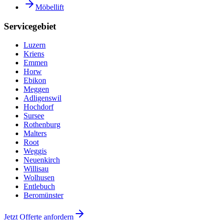
Möbellift
Servicegebiet
Luzern
Kriens
Emmen
Horw
Ebikon
Meggen
Adligenswil
Hochdorf
Sursee
Rothenburg
Malters
Root
Weggis
Neuenkirch
Willisau
Wolhusen
Entlebuch
Beromünster
Jetzt Offerte anfordern