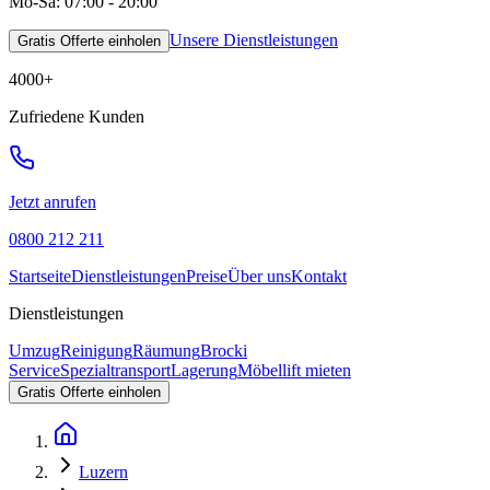
Mo-Sa: 07:00 - 20:00
Unsere Dienstleistungen
Gratis Offerte einholen
4000
+
Zufriedene Kunden
Jetzt anrufen
0800 212 211
Startseite
Dienstleistungen
Preise
Über uns
Kontakt
Dienstleistungen
Umzug
Reinigung
Räumung
Brocki
Service
Spezialtransport
Lagerung
Möbellift mieten
Gratis Offerte einholen
Luzern