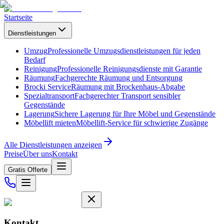
Startseite
Dienstleistungen
Umzug
Professionelle Umzugsdienstleistungen für jeden
Bedarf
Reinigung
Professionelle Reinigungsdienste mit Garantie
Räumung
Fachgerechte Räumung und Entsorgung
Brocki Service
Räumung mit Brockenhaus-Abgabe
Spezialtransport
Fachgerechter Transport sensibler
Gegenstände
Lagerung
Sichere Lagerung für Ihre Möbel und Gegenstände
Möbellift mieten
Möbellift-Service für schwierige Zugänge
Alle Dienstleistungen anzeigen
Preise
Über uns
Kontakt
Gratis Offerte
Kontakt