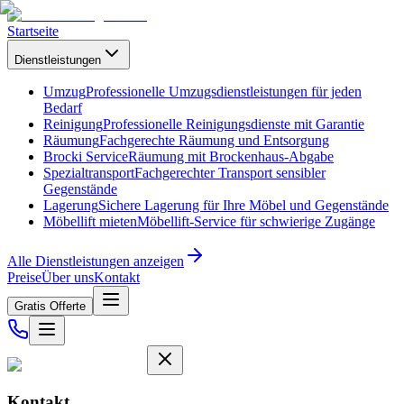
Startseite
Dienstleistungen
Umzug
Professionelle Umzugsdienstleistungen für jeden
Bedarf
Reinigung
Professionelle Reinigungsdienste mit Garantie
Räumung
Fachgerechte Räumung und Entsorgung
Brocki Service
Räumung mit Brockenhaus-Abgabe
Spezialtransport
Fachgerechter Transport sensibler
Gegenstände
Lagerung
Sichere Lagerung für Ihre Möbel und Gegenstände
Möbellift mieten
Möbellift-Service für schwierige Zugänge
Alle Dienstleistungen anzeigen
Preise
Über uns
Kontakt
Gratis Offerte
Kontakt