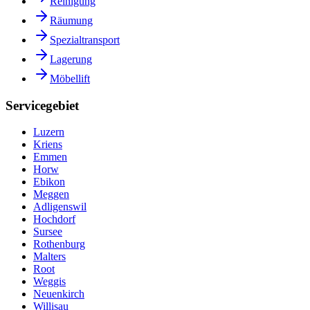
Reinigung
Räumung
Spezialtransport
Lagerung
Möbellift
Servicegebiet
Luzern
Kriens
Emmen
Horw
Ebikon
Meggen
Adligenswil
Hochdorf
Sursee
Rothenburg
Malters
Root
Weggis
Neuenkirch
Willisau