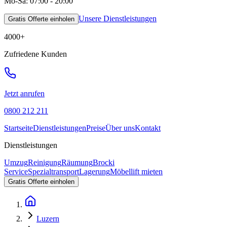
Mo-Sa: 07:00 - 20:00
Unsere Dienstleistungen
Gratis Offerte einholen
4000
+
Zufriedene Kunden
Jetzt anrufen
0800 212 211
Startseite
Dienstleistungen
Preise
Über uns
Kontakt
Dienstleistungen
Umzug
Reinigung
Räumung
Brocki
Service
Spezialtransport
Lagerung
Möbellift mieten
Gratis Offerte einholen
Luzern