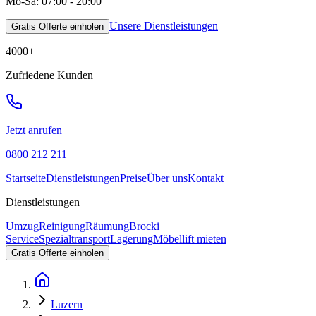
Mo-Sa: 07:00 - 20:00
Unsere Dienstleistungen
Gratis Offerte einholen
4000
+
Zufriedene Kunden
Jetzt anrufen
0800 212 211
Startseite
Dienstleistungen
Preise
Über uns
Kontakt
Dienstleistungen
Umzug
Reinigung
Räumung
Brocki
Service
Spezialtransport
Lagerung
Möbellift mieten
Gratis Offerte einholen
Luzern