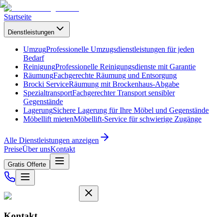
Startseite
Dienstleistungen
Umzug
Professionelle Umzugsdienstleistungen für jeden
Bedarf
Reinigung
Professionelle Reinigungsdienste mit Garantie
Räumung
Fachgerechte Räumung und Entsorgung
Brocki Service
Räumung mit Brockenhaus-Abgabe
Spezialtransport
Fachgerechter Transport sensibler
Gegenstände
Lagerung
Sichere Lagerung für Ihre Möbel und Gegenstände
Möbellift mieten
Möbellift-Service für schwierige Zugänge
Alle Dienstleistungen anzeigen
Preise
Über uns
Kontakt
Gratis Offerte
Kontakt