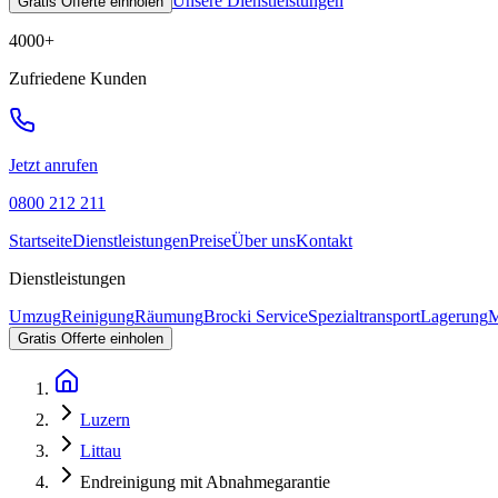
Unsere Dienstleistungen
Gratis Offerte einholen
4000
+
Zufriedene Kunden
Jetzt anrufen
0800 212 211
Startseite
Dienstleistungen
Preise
Über uns
Kontakt
Dienstleistungen
Umzug
Reinigung
Räumung
Brocki Service
Spezialtransport
Lagerung
M
Gratis Offerte einholen
Luzern
Littau
Endreinigung mit Abnahmegarantie