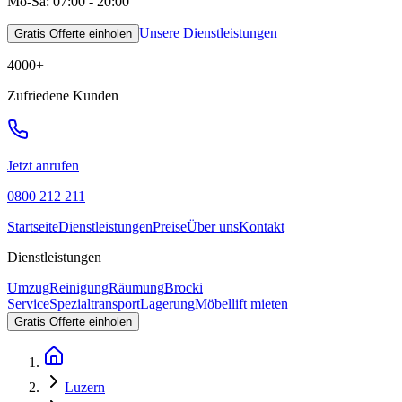
Mo-Sa: 07:00 - 20:00
Unsere Dienstleistungen
Gratis Offerte einholen
4000
+
Zufriedene Kunden
Jetzt anrufen
0800 212 211
Startseite
Dienstleistungen
Preise
Über uns
Kontakt
Dienstleistungen
Umzug
Reinigung
Räumung
Brocki
Service
Spezialtransport
Lagerung
Möbellift mieten
Gratis Offerte einholen
Luzern