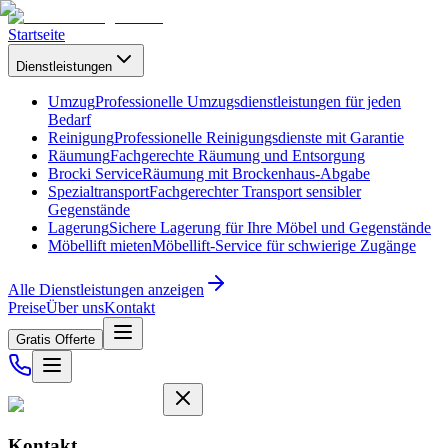
Startseite
Dienstleistungen
Umzug
Professionelle Umzugsdienstleistungen für jeden
Bedarf
Reinigung
Professionelle Reinigungsdienste mit Garantie
Räumung
Fachgerechte Räumung und Entsorgung
Brocki Service
Räumung mit Brockenhaus-Abgabe
Spezialtransport
Fachgerechter Transport sensibler
Gegenstände
Lagerung
Sichere Lagerung für Ihre Möbel und Gegenstände
Möbellift mieten
Möbellift-Service für schwierige Zugänge
Alle Dienstleistungen anzeigen
Preise
Über uns
Kontakt
Gratis Offerte
Kontakt