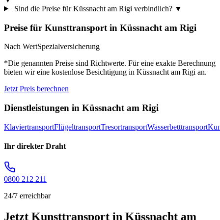
Sind die Preise für Küssnacht am Rigi verbindlich?
▼
Preise für
Kunsttransport
in
Küssnacht am Rigi
Nach Wert
Spezialversicherung
*Die genannten Preise sind Richtwerte. Für eine exakte Berechnung
bieten wir eine kostenlose Besichtigung in
Küssnacht am Rigi
an.
Jetzt Preis berechnen
Dienstleistungen in
Küssnacht am Rigi
Klaviertransport
Flügeltransport
Tresortransport
Wasserbetttransport
Kun
Ihr direkter Draht
0800 212 211
24/7 erreichbar
Jetzt Kunsttransport in Küssnacht am