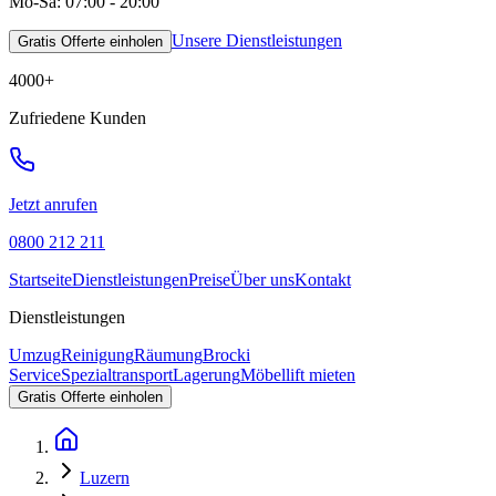
Mo-Sa: 07:00 - 20:00
Unsere Dienstleistungen
Gratis Offerte einholen
4000
+
Zufriedene Kunden
Jetzt anrufen
0800 212 211
Startseite
Dienstleistungen
Preise
Über uns
Kontakt
Dienstleistungen
Umzug
Reinigung
Räumung
Brocki
Service
Spezialtransport
Lagerung
Möbellift mieten
Gratis Offerte einholen
Luzern