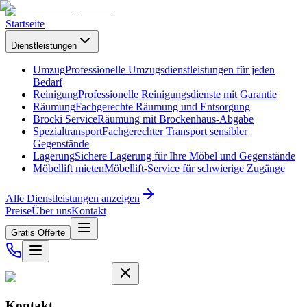
Startseite
Dienstleistungen
Umzug
Professionelle Umzugsdienstleistungen für jeden
Bedarf
Reinigung
Professionelle Reinigungsdienste mit Garantie
Räumung
Fachgerechte Räumung und Entsorgung
Brocki Service
Räumung mit Brockenhaus-Abgabe
Spezialtransport
Fachgerechter Transport sensibler
Gegenstände
Lagerung
Sichere Lagerung für Ihre Möbel und Gegenstände
Möbellift mieten
Möbellift-Service für schwierige Zugänge
Alle Dienstleistungen anzeigen
Preise
Über uns
Kontakt
Gratis Offerte
Kontakt