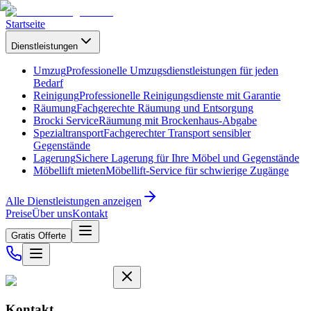
Startseite
Dienstleistungen
Umzug
Professionelle Umzugsdienstleistungen für jeden
Bedarf
Reinigung
Professionelle Reinigungsdienste mit Garantie
Räumung
Fachgerechte Räumung und Entsorgung
Brocki Service
Räumung mit Brockenhaus-Abgabe
Spezialtransport
Fachgerechter Transport sensibler
Gegenstände
Lagerung
Sichere Lagerung für Ihre Möbel und Gegenstände
Möbellift mieten
Möbellift-Service für schwierige Zugänge
Alle Dienstleistungen anzeigen
Preise
Über uns
Kontakt
Gratis Offerte
Kontakt