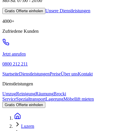
Mo-Sa: 07:00 - 20:00
Unsere Dienstleistungen
Gratis Offerte einholen
4000
+
Zufriedene Kunden
Jetzt anrufen
0800 212 211
Startseite
Dienstleistungen
Preise
Über uns
Kontakt
Dienstleistungen
Umzug
Reinigung
Räumung
Brocki
Service
Spezialtransport
Lagerung
Möbellift mieten
Gratis Offerte einholen
Luzern