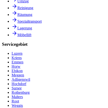
Umzug
Reinigung
Räumung
Spezialtransport
Lagerung
Möbellift
Servicegebiet
Luzern
Kriens
Emmen
Horw
Ebikon
Meggen
Adligenswil
Hochdorf
Sursee
Rothenburg
Malters
Root
Weggis