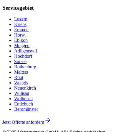
Servicegebiet
Luzern
Kriens
Emmen
Horw
Ebikon
Meggen
Adligenswil
Hochdorf
Sursee
Rothenburg
Malters
Root
Weggis
Neuenkirch
Willisau
Wolhusen
Entlebuch
Beromünster
Jetzt Offerte anfordern