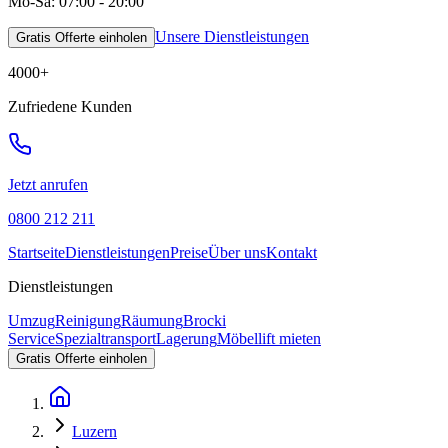
Mo-Sa: 07:00 - 20:00
Unsere Dienstleistungen
Gratis Offerte einholen
4000
+
Zufriedene Kunden
Jetzt anrufen
0800 212 211
Startseite
Dienstleistungen
Preise
Über uns
Kontakt
Dienstleistungen
Umzug
Reinigung
Räumung
Brocki
Service
Spezialtransport
Lagerung
Möbellift mieten
Gratis Offerte einholen
Luzern