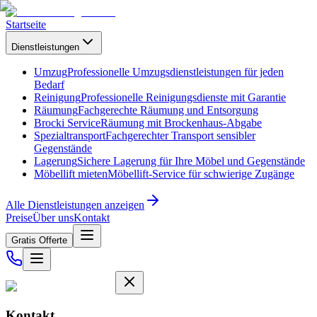
Startseite
Dienstleistungen
Umzug
Professionelle Umzugsdienstleistungen für jeden
Bedarf
Reinigung
Professionelle Reinigungsdienste mit Garantie
Räumung
Fachgerechte Räumung und Entsorgung
Brocki Service
Räumung mit Brockenhaus-Abgabe
Spezialtransport
Fachgerechter Transport sensibler
Gegenstände
Lagerung
Sichere Lagerung für Ihre Möbel und Gegenstände
Möbellift mieten
Möbellift-Service für schwierige Zugänge
Alle Dienstleistungen anzeigen
Preise
Über uns
Kontakt
Gratis Offerte
Kontakt